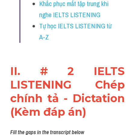
Khắc phục mất tập trung khi 
Reading
nghe IELTS LISTENING
Đề thi thật IELTS
Tự học IELTS LISTENING từ 
Vocabulary
A-Z
Education
Business
II. # 2 IELTS 
LISTENING Chép 
chính tả - Dictation 
(Kèm đáp án)
Fill the gaps in the transcript below