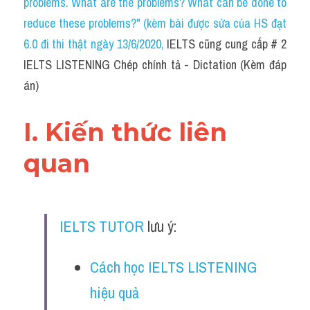
problems. What are the problems? What can be done to 
Cam
reduce these problems?" (kèm bài được sửa của HS đạt 
Series luyện nghe Tiếng Anh cùng IELTS T
6.0 đi thi thật ngày 13/6/2020
, 
IELTS cũng cung cấp # 2 
IELTS LISTENING Chép chính tả - Dictation (Kèm đáp 
Health and Medicine
án)
Environment
I. Kiến thức liên 
Technology
quan
Advice
IELTS Advice
IELTS TUTOR
 lưu ý:
Listening
Speaking
Cách học IELTS LISTENING 
hiệu quả
Writing