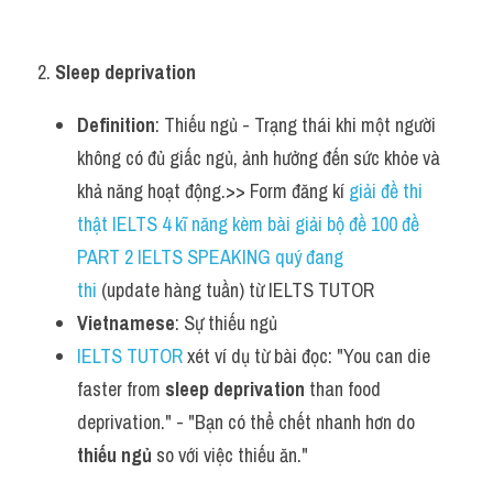
2. 
Sleep deprivation
Definition
: Thiếu ngủ - Trạng thái khi một người 
không có đủ giấc ngủ, ảnh hưởng đến sức khỏe và 
khả năng hoạt động.>> Form đăng kí 
giải đề thi 
thật IELTS 4 kĩ năng kèm bài giải bộ đề 100 đề 
PART 2 IELTS SPEAKING quý đang 
thi
 (update hàng tuần) từ IELTS TUTOR    
Vietnamese
: Sự thiếu ngủ
IELTS TUTOR
 xét ví dụ từ bài đọc: "You can die 
faster from 
sleep deprivation
 than food 
deprivation." - "Bạn có thể chết nhanh hơn do 
thiếu ngủ
 so với việc thiếu ăn."