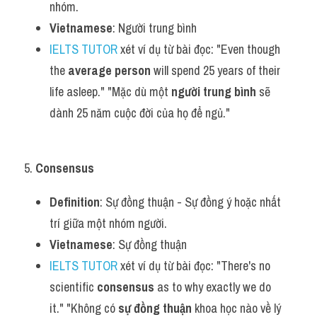
nhóm.
Vietnamese
: Người trung bình
IELTS TUTOR
 xét ví dụ từ bài đọc: "Even though 
the 
average person
 will spend 25 years of their 
life asleep." "Mặc dù một 
người trung bình
 sẽ 
dành 25 năm cuộc đời của họ để ngủ."
5. 
Consensus
Definition
: Sự đồng thuận - Sự đồng ý hoặc nhất 
trí giữa một nhóm người.
Vietnamese
: Sự đồng thuận
IELTS TUTOR
 xét ví dụ từ bài đọc: "There's no 
scientific 
consensus
 as to why exactly we do 
it." "Không có 
sự đồng thuận
 khoa học nào về lý 