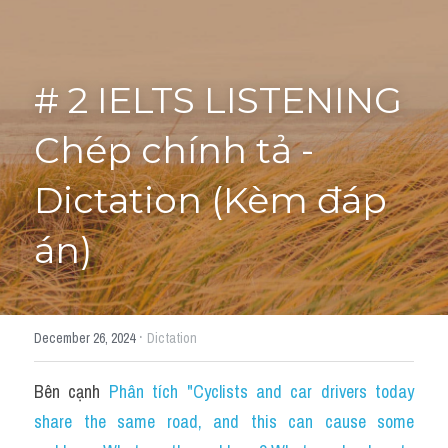
Tourism and Travelling
HỌC THỬ
Pronunciation
# 2 IELTS LISTENING 
Section 3
Chép chính tả - 
Section 4
Dictation (Kèm đáp 
Section 1
án)
Social issues
Section 2
·
December 26, 2024
Dictation
Map
Bên cạnh 
Phân tích "Cyclists and car drivers today 
Transcript
share the same road, and this can cause some 