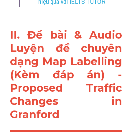
hiệu quả với IELTS TUTOR
Reading
Đề thi thật IELTS
II. Đề bài & Audio 
Vocabulary
Luyện đề chuyên 
Education
dạng Map Labelling 
Business
(Kèm đáp án) - 
Proposed Traffic 
Changes in 
Granford