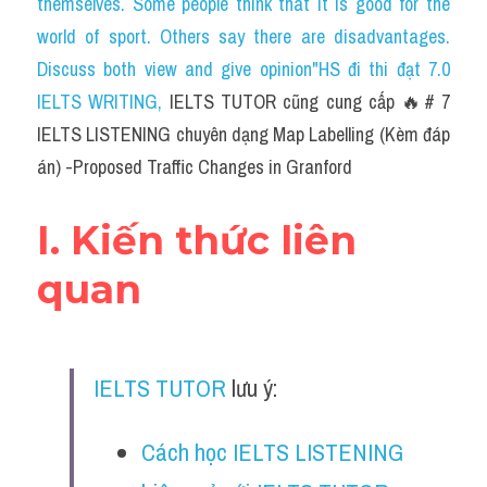
themselves. Some people think that it is good for the 
Cam
world of sport. Others say there are disadvantages. 
Series luyện nghe Tiếng Anh cùng IELTS T
Discuss both view and give opinion"HS đi thi đạt 7.0 
IELTS WRITING
, 
IELTS TUTOR cũng cung cấp 🔥# 7 
Health and Medicine
IELTS LISTENING chuyên dạng Map Labelling (Kèm đáp 
Environment
án) -Proposed Traffic Changes in Granford
Technology
I. Kiến thức liên 
Advice
quan
IELTS Advice
Listening
IELTS TUTOR
 lưu ý:
Speaking
Cách học IELTS LISTENING 
Writing