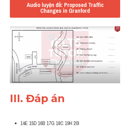
Audio luyện đề: Proposed Traffic
Changes in Granford
III. Đáp án
14E 15D 16B 17G 18C 19H 20I