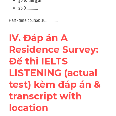
go to the gym
go 9............
Part-time course: 10............
IV. Đáp án A 
Residence Survey: 
Đề thi IELTS 
LISTENING (actual 
test) kèm đáp án & 
transcript with 
location