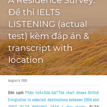
A Residence Survey: 
Đề thi IELTS 
Tourism and Travelling
HỌC THỬ
Pronunciation
LISTENING (actual 
Section 3
test) kèm đáp án & 
Section 4
transcript with 
Section 1
location
Social issues
Section 2
August 9, 2025
Map
Bên cạnh 
Phân tích+Sửa bài"The chart shows British 
Transcript
Emigration to selected destinations between 2004 and 
2007" IELTS WRITING TASK 1 (bar graph)
, 
IELTS 