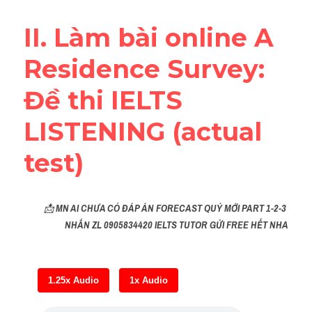
Reading
II. Làm bài online A 
Đề thi thật IELTS
Residence Survey: 
Vocabulary
Đề thi IELTS 
Education
LISTENING (actual 
Business
test)
📩 
MN AI CHƯA CÓ ĐÁP ÁN FORECAST QUÝ MỚI PART 1-2-3 
NHẮN ZL 0905834420 IELTS TUTOR GỬI FREE HẾT NHA