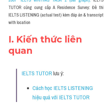
Cam
TUTOR cũng cung cấp A Residence Survey: Đề thi 
Series luyện nghe Tiếng Anh cùng IELTS T
IELTS LISTENING (actual test) kèm đáp án & transcript 
with location
Health and Medicine
Environment
I. Kiến thức liên 
Technology
quan
Advice
IELTS Advice
IELTS TUTOR
 lưu ý:
Listening
Cách học IELTS LISTENING 
Speaking
hiệu quả với IELTS TUTOR
Writing