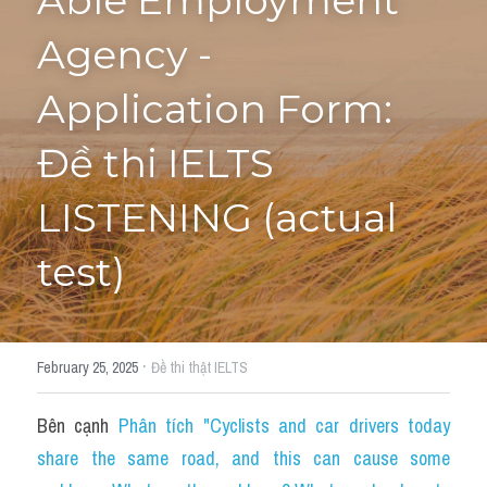
Able Employment 
Agency - 
Tourism and Travelling
HỌC THỬ
Pronunciation
Application Form: 
Section 3
Đề thi IELTS 
Section 4
LISTENING (actual 
Section 1
test)
Social issues
Section 2
·
February 25, 2025
Đề thi thật IELTS
Map
Bên cạnh 
Phân tích "Cyclists and car drivers today 
Transcript
share the same road, and this can cause some 