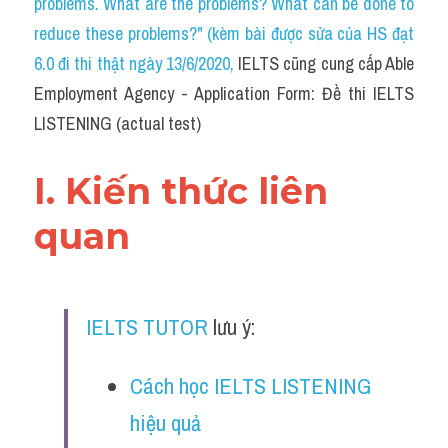
problems. What are the problems? What can be done to 
Cam
reduce these problems?" (kèm bài được sửa của HS đạt 
Series luyện nghe Tiếng Anh cùng IELTS T
6.0 đi thi thật ngày 13/6/2020
, 
IELTS cũng cung cấp Able 
Employment Agency - Application Form: Đề thi IELTS 
Health and Medicine
LISTENING (actual test)
Environment
I. Kiến thức liên 
Technology
quan
Advice
IELTS Advice
IELTS TUTOR
 lưu ý:
Listening
Speaking
Cách học IELTS LISTENING 
hiệu quả
Writing