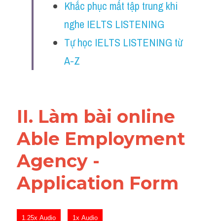
Khắc phục mất tập trung khi 
Reading
nghe IELTS LISTENING
Đề thi thật IELTS
Tự học IELTS LISTENING từ 
Vocabulary
A-Z
Education
Business
II. Làm bài online 
Able Employment 
Agency - 
Application Form