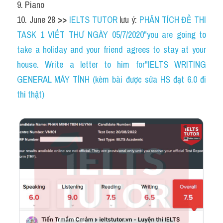
9. Piano
10. June 28 
>> 
IELTS TUTOR
 lưu ý: 
PHÂN TÍCH ĐỀ THI 
TASK 1 VIẾT THƯ NGÀY 05/7/2020"you are going to 
take a holiday and your friend agrees to stay at your 
house. Write a letter to him for"IELTS WRITING 
GENERAL MÁY TÍNH (kèm bài được sửa HS đạt 6.0 đi 
thi thật)