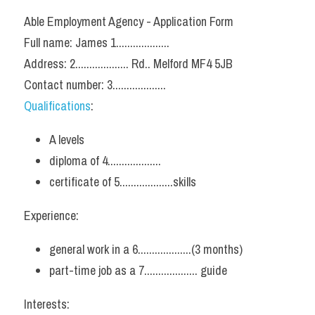
Able Employment Agency - Application Form
Full name: James 1...................
Address: 2................... Rd.. Melford MF4 5JB
Contact number: 3...................
Qualifications
:
A levels
diploma of 4...................
certificate of 5...................skills
Experience:
general work in a 6...................(3 months)
part-time job as a 7................... guide
Interests: