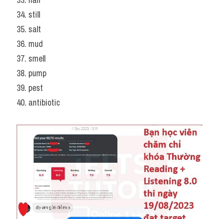
34. still
35. salt
36. mud
37. smell
38. pump
39. pest
40. antibiotic