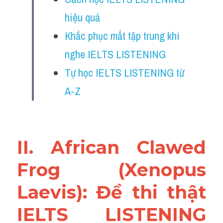
Reading
hiệu quả
Đề thi thật IELTS
Khắc phục mất tập trung khi 
nghe IELTS LISTENING
Vocabulary
Tự học IELTS LISTENING từ 
Education
A-Z
Business
II. African Clawed 
Frog (Xenopus 
Laevis): Đề thi thật 
IELTS LISTENING 