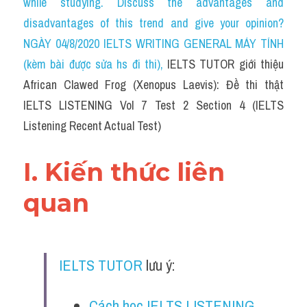
while studying. Discuss the advantages and 
Cam
disadvantages of this trend and give your opinion?
Series luyện nghe Tiếng Anh cùng IELTS T
NGÀY 04/8/2020 IELTS WRITING GENERAL MÁY TÍNH 
(kèm bài được sửa hs đi thi)
, 
IELTS TUTOR giới thiệu 
Health and Medicine
African Clawed Frog (Xenopus Laevis): Đề thi thật 
Environment
IELTS LISTENING Vol 7 Test 2 Section 4 (IELTS 
Listening Recent Actual Test)
Technology
Advice
I. Kiến thức liên 
IELTS Advice
quan
Listening
Speaking
IELTS TUTOR
 lưu ý:
Writing
Cách học IELTS LISTENING 