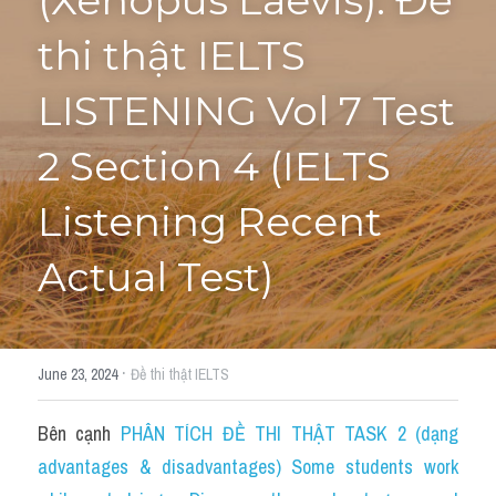
(Xenopus Laevis): Đề 
thi thật IELTS 
Tourism and Travelling
HỌC THỬ
Pronunciation
LISTENING Vol 7 Test 
Section 3
2 Section 4 (IELTS 
Section 4
Listening Recent 
Section 1
Actual Test)
Social issues
Section 2
·
June 23, 2024
Đề thi thật IELTS
Map
Bên cạnh 
PHÂN TÍCH ĐỀ THI THẬT TASK 2 (dạng 
Transcript
advantages & disadvantages) Some students work 