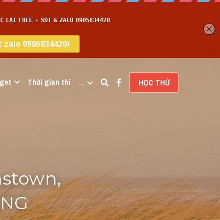
get
Thời gian thi
…
HỌC THỬ
town, 
ING 