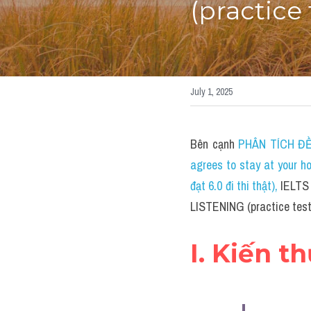
(practice
July 1, 2025
Bên cạnh 
PHÂN TÍCH ĐỀ 
agrees to stay at your 
đạt 6.0 đi thi thật)
, 
IELTS
LISTENING (practice test
I. Kiến t