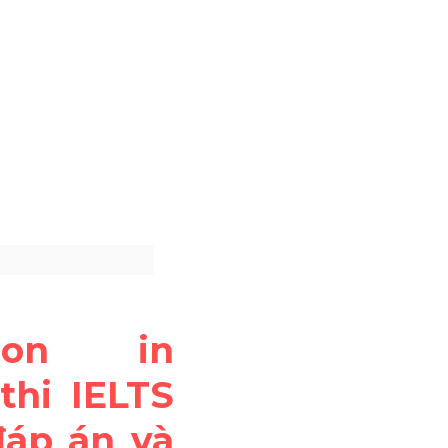
ion in 
hi IELTS 
áp án và 