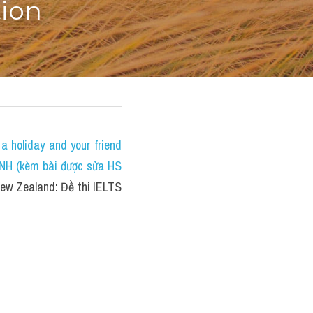
tion
holiday and your friend 
NH (kèm bài được sửa HS 
w Zealand: Đề thi IELTS 