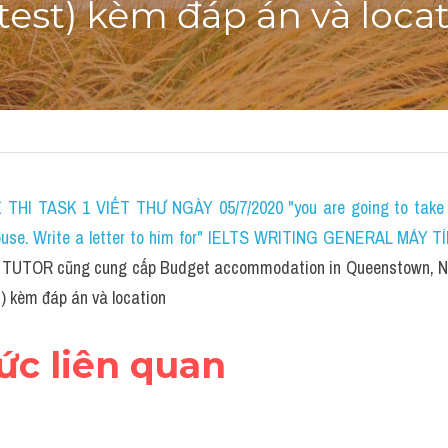
 test) kèm đáp án và loca
THI TASK 1 VIẾT THƯ NGÀY 05/7/2020 "you are going to take a 
house. Write a letter to him for" IELTS WRITING GENERAL MÁY TÍ
 TUTOR cũng cung cấp Budget accommodation in Queenstown, Ne
) kèm đáp án và location
hức liên quan