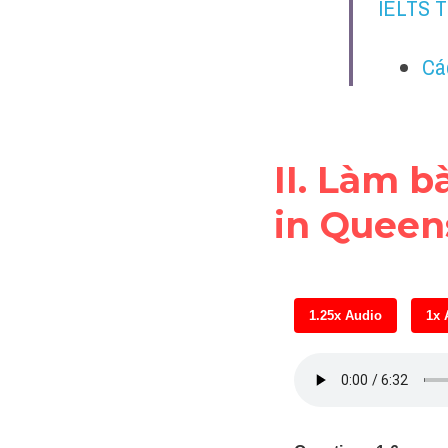
IELTS 
Cá
II. Làm 
in Queen