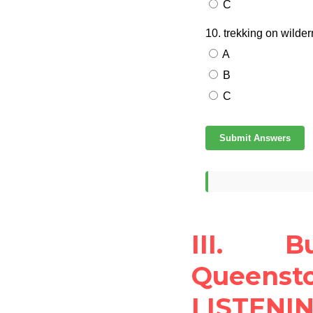
III. B
Queensto
LISTENIN