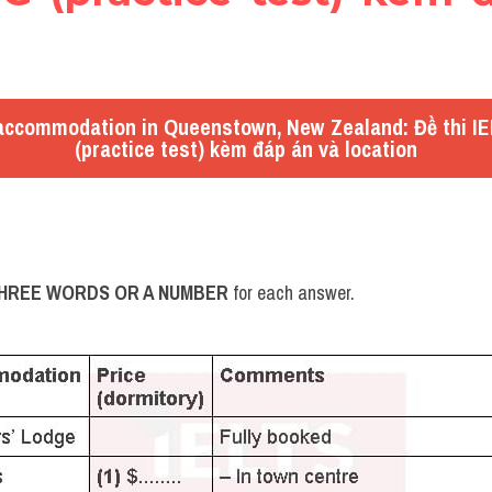
accommodation in Queenstown, New Zealand: Đề thi I
(practice test) kèm đáp án và location
HREE WORDS OR A NUMBER
 for each answer.