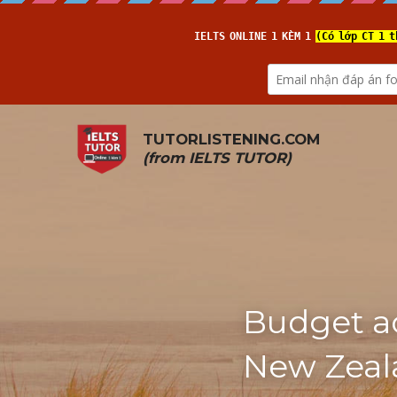
TUTORLISTENING.COM
(from 
IELTS TUTOR
)
Budget a
New Zeala