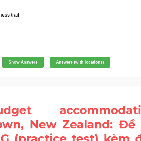
udget accommodat
wn, New Zealand: Đề t
G (practice test) kèm đ