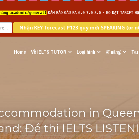
Home
Về IELTS TUTOR
Loại hình
Kĩ năng
Tar
ccommodation in Queens
nd: Đề thi IELTS LISTEN