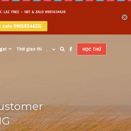
get
Thời gian thi
…
HỌC THỬ
ustomer 
G 