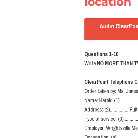
location
Audio ClearPoi
Questions 1-10
Write 
NO MORE THAN T
ClearPoint Telephone 
Order taken by: Ms. Jone
Name: Harold (1)...............
Address: (2)............... Ful
Type of service: (3)............
Employer: Wrightsville M
Occupation: (4)...............