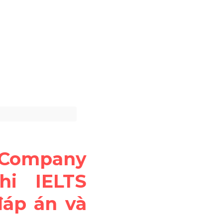
Company 
i IELTS 
áp án và 