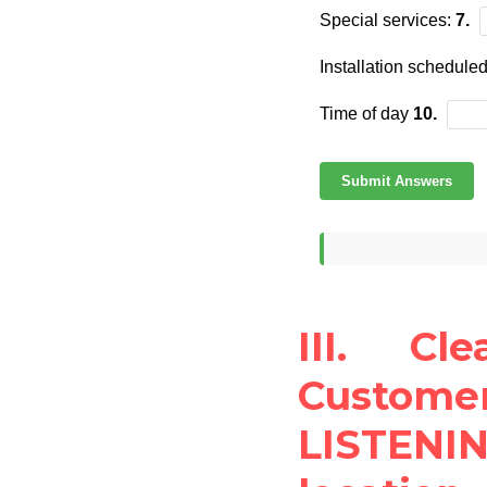
III. Cl
Custome
LISTENIN