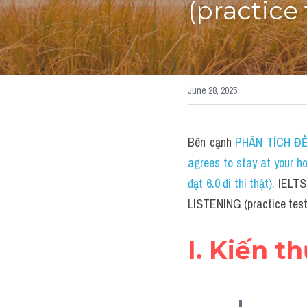
(practice
June 28, 2025
Bên cạnh 
PHÂN TÍCH ĐỀ 
agrees to stay at your 
đạt 6.0 đi thi thật)
, 
IELTS
LISTENING (practice test
I. Kiến t