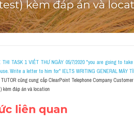
 test) kèm đáp án và loca
THI TASK 1 VIẾT THƯ NGÀY 05/7/2020 "you are going to take a 
house. Write a letter to him for" IELTS WRITING GENERAL MÁY TÍ
 TUTOR cũng cung cấp ClearPoint Telephone Company Customer O
) kèm đáp án và location
hức liên quan