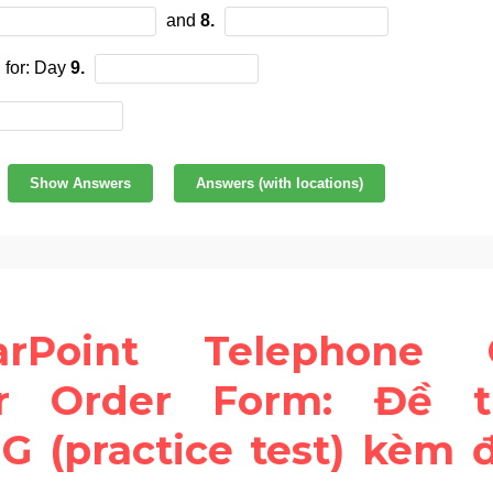
earPoint Telephone 
r Order Form: Đề th
G (practice test) kèm đ