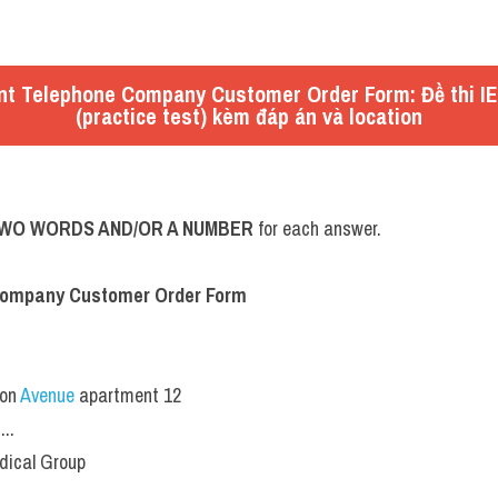
nt Telephone Company Customer Order Form: Đề thi 
(practice test) kèm đáp án và location
WO WORDS AND/OR A NUMBER
 for each answer.
Company Customer Order Form
s
ton 
Avenue 
apartment 12
...
edical Group