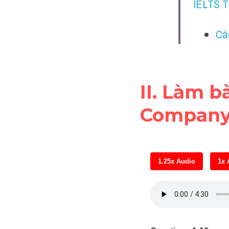
IELTS 
Cá
II. Làm b
Company