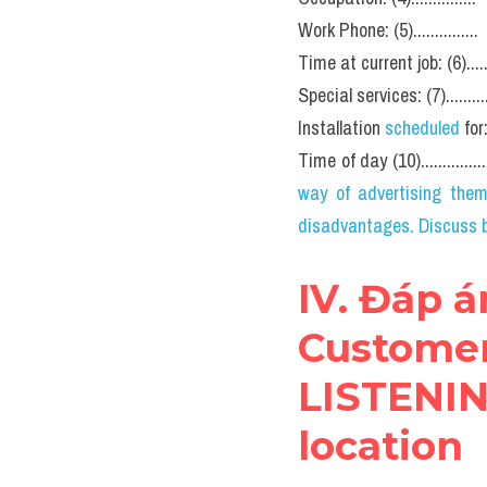
Work Phone: (5)...............
Time at current job: (6).......
Special services: (7)............
Installation 
scheduled 
for:
Time of day (10)...............
way of advertising thems
disadvantages. Discuss b
IV. Đáp 
Customer
LISTENING
location