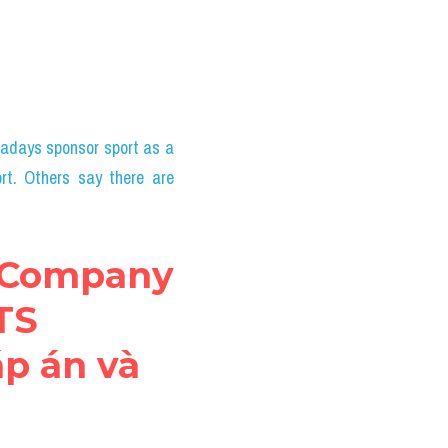
adays sponsor sport as a 
rt. Others say there are 
 Company 
S 
p án và 