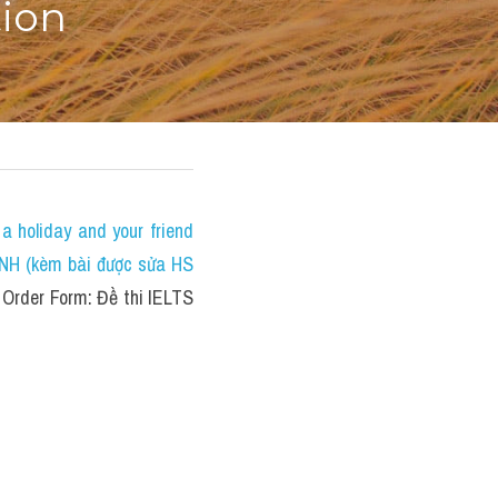
tion
holiday and your friend 
NH (kèm bài được sửa HS 
rder Form: Đề thi IELTS 