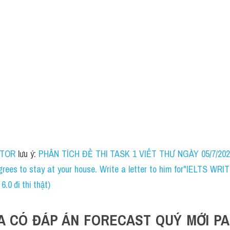
UTOR
 lưu ý: 
PHÂN TÍCH ĐỀ THI TASK 1 VIẾT THƯ NGÀY 05/7/2020"y
agrees to stay at your house. Write a letter to him for"IELTS 
.0 đi thi thật)
A CÓ ĐÁP ÁN FORECAST QUÝ MỚI PAR