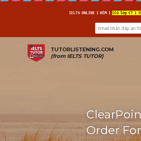
TUTORLISTENING.COM
(from 
IELTS TUTOR
)
ClearPoi
Order For