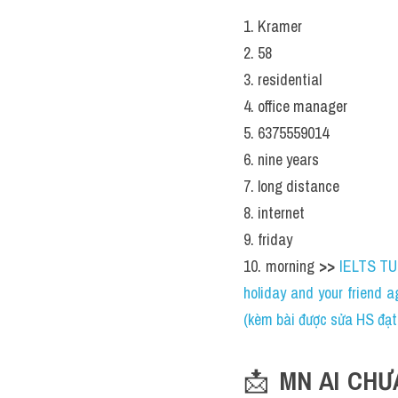
1. Kramer
2. 58
3. residential
4. office manager
5. 6375559014
6. nine years
7. long distance
8. internet
9. friday
10. morning 
>> 
IELTS T
holiday and your friend 
(kèm bài được sửa HS đạt 6
📩 
MN AI CHƯ