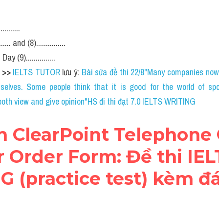
........
... and (8)...............
 Day (9)...............
 
>> 
IELTS TUTOR
 lưu ý: 
Bài sửa đề thi 22/8"Many companies now
elves. Some people think that it is good for the world of spo
oth view and give opinion"HS đi thi đạt 7.0 IELTS WRITING
án ClearPoint Telephone
 Order Form: Đề thi IELT
 (practice test) kèm đá