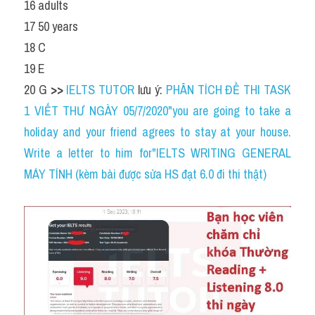
16 adults
17 50 years
18 C
19 E
20 G 
>> 
IELTS TUTOR
 lưu ý: 
PHÂN TÍCH ĐỀ THI TASK 
1 VIẾT THƯ NGÀY 05/7/2020"you are going to take a 
holiday and your friend agrees to stay at your house. 
Write a letter to him for"IELTS WRITING GENERAL 
MÁY TÍNH (kèm bài được sửa HS đạt 6.0 đi thi thật)