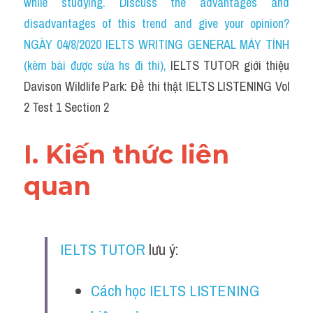
while studying. Discuss the advantages and 
Cam
disadvantages of this trend and give your opinion?
Series luyện nghe Tiếng Anh cùng IELTS T
NGÀY 04/8/2020 IELTS WRITING GENERAL MÁY TÍNH 
(kèm bài được sửa hs đi thi)
, 
IELTS TUTOR giới thiệu 
Health and Medicine
Davison Wildlife Park: Đề thi thật IELTS LISTENING Vol 
Environment
2 Test 1 Section 2
Technology
I. Kiến thức liên 
Advice
quan
IELTS Advice
Listening
IELTS TUTOR
 lưu ý:
Speaking
Cách học IELTS LISTENING 
Writing