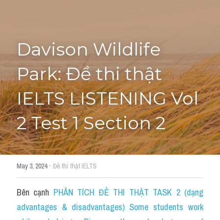
Tourism and Travelling
HỌC THỬ
Pronunciation
Davison Wildlife 
Section 3
Park: Đề thi thật 
Section 4
IELTS LISTENING Vol 
Section 1
2 Test 1 Section 2
Social issues
Section 2
·
May 3, 2024
Đề thi thật IELTS
Map
Bên cạnh 
PHÂN TÍCH ĐỀ THI THẬT TASK 2 (dạng 
Transcript
advantages & disadvantages) Some students work 