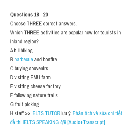
Questions 18 - 20
Choose 
THREE
 correct answers.
Which 
THREE
 activities are popular now for tourists in 
inland region?
A hill hiking
B 
barbecue 
and bonfire
C buying souvenirs
D visiting EMU farm
E visiting cheese factory
F following nature trails
G fruit picking
H staff 
>> 
IELTS TUTOR
 lưu ý: 
Phân tích và sửa chi tiết 
đề thi IELTS SPEAKING 4/8 [Audio+Transcript]