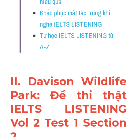
hiệu quả
Reading
Khắc phục mất tập trung khi 
Đề thi thật IELTS
nghe IELTS LISTENING
Vocabulary
Tự học IELTS LISTENING từ 
A-Z
Education
Business
II. Davison Wildlife 
Park: Đề thi thật 
IELTS LISTENING 
Vol 2 Test 1 Section 
2