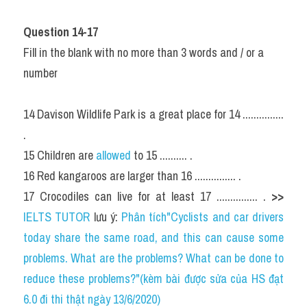
Question 14-17
Fill in the blank with no more than 3 words and / or a 
number
14 Davison Wildlife Park is a great place for 14 ............... 
.
15 Children are 
allowed 
to 15 .......... .
16 Red kangaroos are larger than 16 ............... .
17 Crocodiles can live for at least 17 ............... . 
>> 
IELTS TUTOR
 lưu ý: 
Phân tích"Cyclists and car drivers 
today share the same road, and this can cause some 
problems. What are the problems? What can be done to 
reduce these problems?"(kèm bài được sửa của HS đạt 
6.0 đi thi thật ngày 13/6/2020)