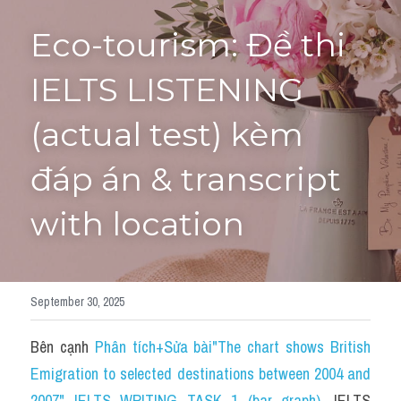
Eco-tourism: Đề thi 
Tourism and Travelling
HỌC THỬ
Pronunciation
IELTS LISTENING 
Section 3
(actual test) kèm 
Section 4
đáp án & transcript 
Section 1
with location
Social issues
Section 2
September 30, 2025
Map
Bên cạnh 
Phân tích+Sửa bài"The chart shows British 
Transcript
Emigration to selected destinations between 2004 and 
2007" IELTS WRITING TASK 1 (bar graph)
, 
IELTS 