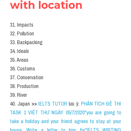
with location
31. Impacts
32. Pollution
33. Backpacking
34. Ideals
35. Areas
36. Customs
37. Conservation
38. Production
39. River
40. Japan 
>> 
IELTS TUTOR
 lưu ý: 
PHÂN TÍCH ĐỀ THI 
TASK 1 VIẾT THƯ NGÀY 05/7/2020"you are going to 
take a holiday and your friend agrees to stay at your 
house. Write a letter to him for"IELTS WRITING 