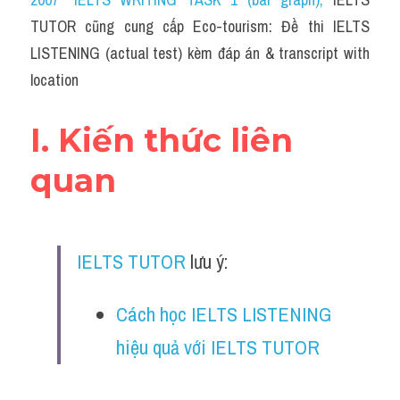
Cam
TUTOR cũng cung cấp Eco-tourism: Đề thi IELTS 
Series luyện nghe Tiếng Anh cùng IELTS T
LISTENING (actual test) kèm đáp án & transcript with 
location
Health and Medicine
Environment
I. Kiến thức liên 
Technology
quan
Advice
IELTS Advice
IELTS TUTOR
 lưu ý:
Listening
Cách học IELTS LISTENING 
Speaking
hiệu quả với IELTS TUTOR
Writing