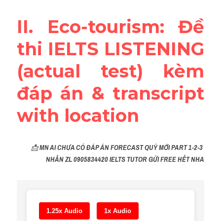
Reading
II. Eco-tourism: Đề 
Đề thi thật IELTS
thi IELTS LISTENING 
Vocabulary
(actual test) kèm 
Education
đáp án & transcript 
Business
with location
📩 
MN AI CHƯA CÓ ĐÁP ÁN FORECAST QUÝ MỚI PART 1-2-3 
NHẮN ZL 0905834420 IELTS TUTOR GỬI FREE HẾT NHA