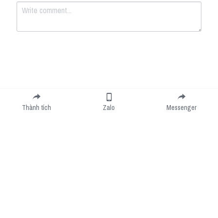
Submit
Cancel
Thành tích
Zalo
Messenger
Cookie Use
We use cookies to improve browsing experience, security, and data collection. By