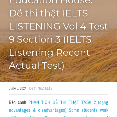
Education House: 
Đề thi thật IELTS 
Tourism and Travelling
HỌC THỬ
Pronunciation
LISTENING Vol 4 Test 
Section 3
9 Section 3 (IELTS 
Section 4
Listening Recent 
Section 1
Actual Test)
Social issues
Section 2
·
June 5, 2024
Đề thi thật IELTS
Map
Bên cạnh 
PHÂN TÍCH ĐỀ THI THẬT TASK 2 (dạng 
Transcript
advantages & disadvantages) Some students work 