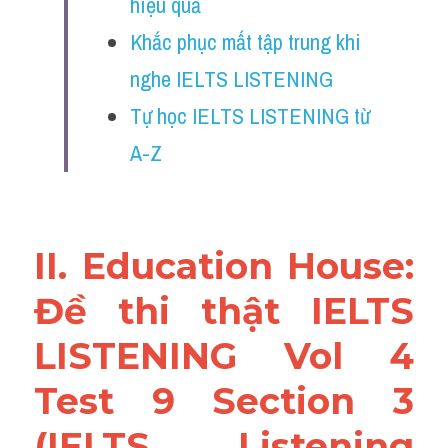
hiệu quả
Reading
Khắc phục mất tập trung khi 
Đề thi thật IELTS
nghe IELTS LISTENING
Vocabulary
Tự học IELTS LISTENING từ 
A-Z
Education
Business
II. Education House: 
Đề thi thật IELTS 
LISTENING Vol 4 
Test 9 Section 3 
(IELTS Listening 