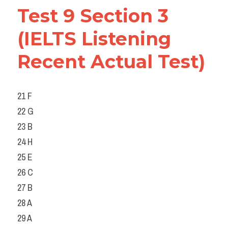
Test 9 Section 3 
(IELTS Listening 
Recent Actual Test)
21 F
22 G
23 B
24 H
25 E
26 C
27 B
28 A
29 A