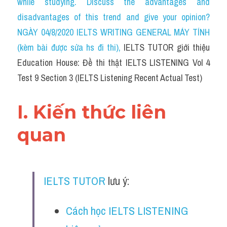
while studying. Discuss the advantages and 
Cam
disadvantages of this trend and give your opinion?
Series luyện nghe Tiếng Anh cùng IELTS T
NGÀY 04/8/2020 IELTS WRITING GENERAL MÁY TÍNH 
(kèm bài được sửa hs đi thi)
, 
IELTS TUTOR giới thiệu 
Health and Medicine
Education House: Đề thi thật IELTS LISTENING Vol 4 
Environment
Test 9 Section 3 (IELTS Listening Recent Actual Test)
Technology
I. Kiến thức liên 
Advice
quan
IELTS Advice
Listening
IELTS TUTOR
 lưu ý:
Speaking
Cách học IELTS LISTENING 
Writing