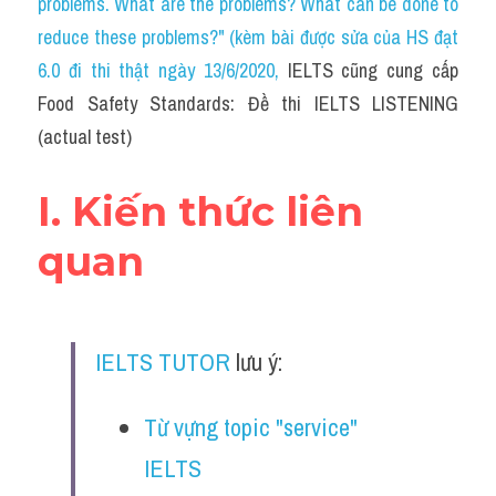
problems. What are the problems? What can be done to 
Cam
reduce these problems?" (kèm bài được sửa của HS đạt 
Series luyện nghe Tiếng Anh cùng IELTS T
6.0 đi thi thật ngày 13/6/2020
, 
IELTS cũng cung cấp 
Food Safety Standards: Đề thi IELTS LISTENING 
Health and Medicine
(actual test)
Environment
I. Kiến thức liên 
Technology
quan
Advice
IELTS Advice
IELTS TUTOR
 lưu ý:
Listening
Speaking
Từ vựng topic "service" 
IELTS
Writing