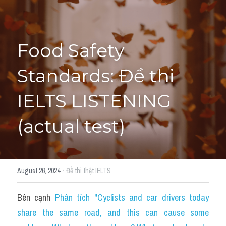
Tourism and Travelling
HỌC THỬ
Pronunciation
Food Safety 
Section 3
Standards: Đề thi 
Section 4
IELTS LISTENING 
Section 1
(actual test)
Social issues
Section 2
·
August 26, 2024
Đề thi thật IELTS
Map
Bên cạnh 
Phân tích "Cyclists and car drivers today 
Transcript
share the same road, and this can cause some 