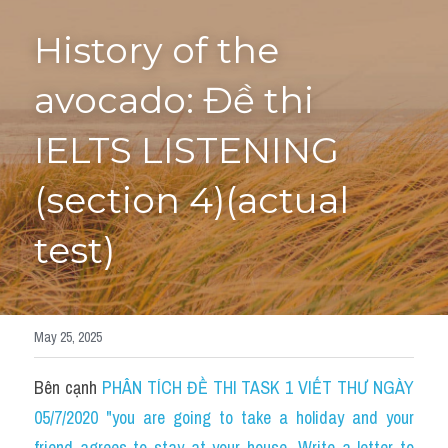
History of the 
Tourism and Travelling
HỌC THỬ
Pronunciation
avocado: Đề thi 
Section 3
IELTS LISTENING 
Section 4
(section 4)(actual 
Section 1
test)
Social issues
Section 2
May 25, 2025
Map
Bên cạnh 
PHÂN TÍCH ĐỀ THI TASK 1 VIẾT THƯ NGÀY 
Transcript
05/7/2020 "you are going to take a holiday and your 
friend agrees to stay at your house. Write a letter to 