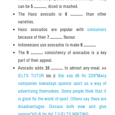
can be 
5 
............
, diced or mashed.
The Hass avocado is 
6 
............ 
than other 
varieties.
Hass avocados are popular with 
consumers 
because of their 
7 
............
 flavour.
Indonesians use avocados to make 
8 
............
The 
9 
............
 consistency of avocados is a key 
part of their appeal.
Avocado adds 
10 
............
 to almost any meal. 
>> 
IELTS TUTOR
 lưu ý: 
Bài sửa đề thi 22/8"Many 
companies nowadays sponsor sport as a way of 
advertising themselves. Some people think that it 
is good for the world of sport. Others say there are 
disadvantages. Discuss both view and give 
opinion"HS đi thi đạt 7.0 IELTS WRITING