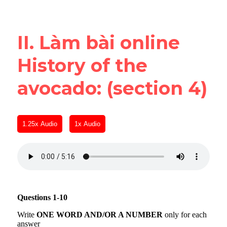
Reading
Đề thi thật IELTS
II. Làm bài online 
Vocabulary
History of the 
Education
avocado: (section 4)
Business