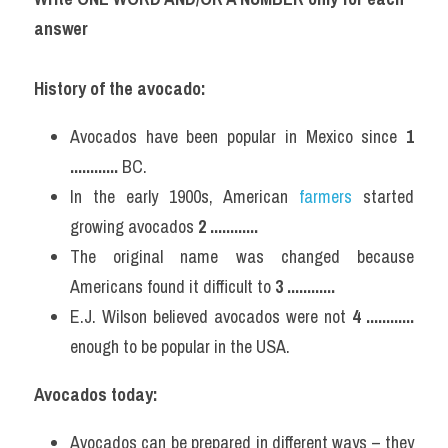
answer
History of the avocado:
Avocados have been popular in Mexico since 
1 
............
 BC.
In the early 1900s, American 
farmers 
started 
growing avocados 
2 
............
The original name was changed because 
Americans found it difficult to 
3 
............
E.J. Wilson believed avocados were not 
4 
............
enough to be popular in the USA.
Avocados today:
Avocados can be prepared in different ways – they 