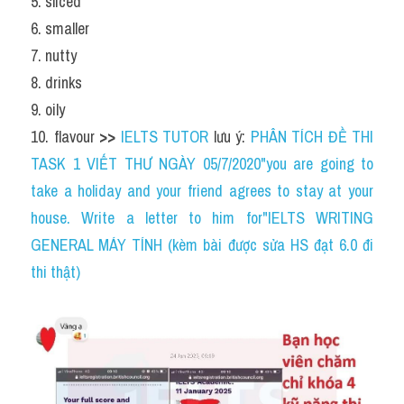
5. sliced
6. smaller
7. nutty
8. drinks
9. oily
10. flavour 
>> 
IELTS TUTOR
 lưu ý: 
PHÂN TÍCH ĐỀ THI 
TASK 1 VIẾT THƯ NGÀY 05/7/2020"you are going to 
take a holiday and your friend agrees to stay at your 
house. Write a letter to him for"IELTS WRITING 
GENERAL MÁY TÍNH (kèm bài được sửa HS đạt 6.0 đi 
thi thật)