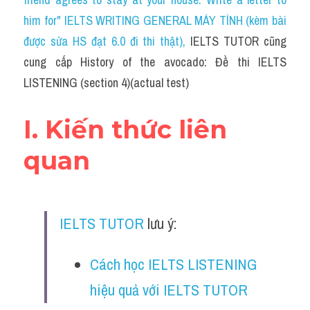
Cam
him for" IELTS WRITING GENERAL MÁY TÍNH (kèm bài 
Series luyện nghe Tiếng Anh cùng IELTS T
được sửa HS đạt 6.0 đi thi thật)
, 
IELTS TUTOR cũng 
cung cấp History of the avocado: Đề thi IELTS 
Health and Medicine
LISTENING (section 4)(actual test)
Environment
I. Kiến thức liên 
Technology
quan
Advice
IELTS Advice
IELTS TUTOR
 lưu ý:
Listening
Speaking
Cách học IELTS LISTENING 
hiệu quả với IELTS TUTOR
Writing