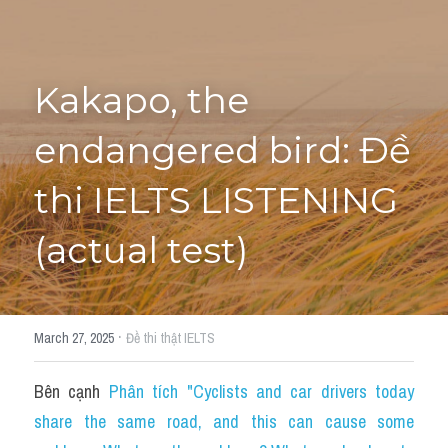
Tourism and Travelling
HỌC THỬ
Pronunciation
Kakapo, the 
Section 3
endangered bird: Đề 
Section 4
thi IELTS LISTENING 
Section 1
(actual test)
Social issues
Section 2
·
March 27, 2025
Đề thi thật IELTS
Map
Bên cạnh 
Phân tích "Cyclists and car drivers today 
Transcript
share the same road, and this can cause some 