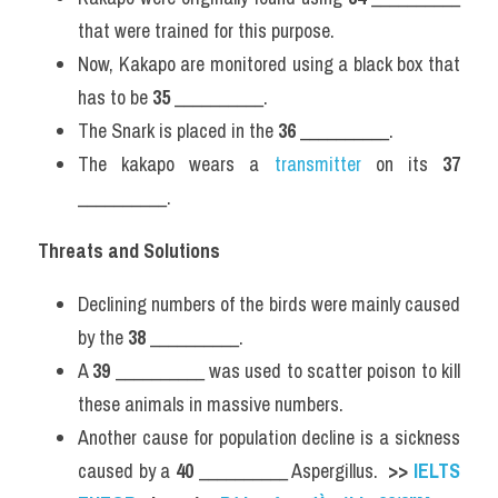
that were trained for this purpose.
Now, Kakapo are monitored using a black box that 
has to be 
35
 __________.
The Snark is placed in the 
36
 __________.
The kakapo wears a 
transmitter 
on its 
37
__________.
Threats and Solutions
Declining numbers of the birds were mainly caused 
by the 
38
 __________.
A 
39
 __________ was used to scatter poison to kill 
these animals in massive numbers.
Another cause for population decline is a sickness 
caused by a 
40
 __________ Aspergillus.  
>>
IELTS 