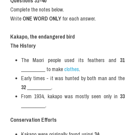
Questions 31–40
Complete the notes below.
Write 
ONE WORD ONLY
 for each answer.
Kakapo, the endangered bird
The History
The Maori people used its feathers and 
31
__________ to make 
clothes
.
Early times - it was hunted by both man and the 
32
 __________.
From 1934, kakapo was mostly seen only in 
33
__________.
Conservation Efforts
Kakapo were originally found using 
34
 __________ 