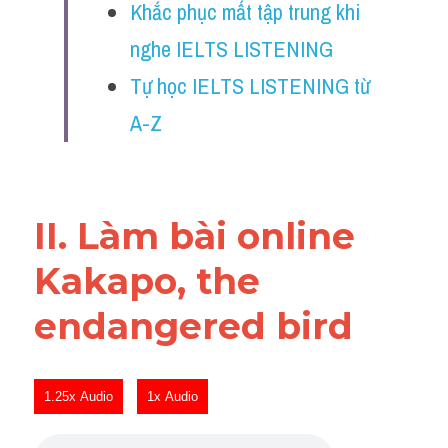
Khắc phục mất tập trung khi 
Reading
nghe IELTS LISTENING
Đề thi thật IELTS
Tự học IELTS LISTENING từ 
Vocabulary
A-Z
Education
Business
II. Làm bài online 
Kakapo, the 
endangered bird