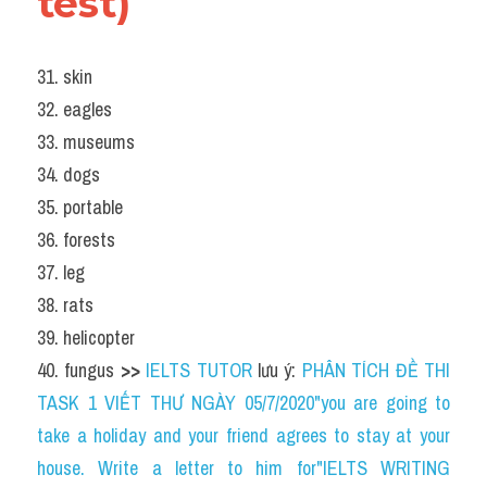
test)
31. skin
32. eagles
33. museums
34. dogs
35. portable
36. forests
37. leg
38. rats
39. helicopter
40. fungus 
>> 
IELTS TUTOR
 lưu ý: 
PHÂN TÍCH ĐỀ THI 
TASK 1 VIẾT THƯ NGÀY 05/7/2020"you are going to 
take a holiday and your friend agrees to stay at your 
house. Write a letter to him for"IELTS WRITING 