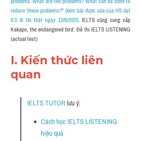
problems. What are the problems? What can be done to 
Cam
reduce these problems?" (kèm bài được sửa của HS đạt 
Series luyện nghe Tiếng Anh cùng IELTS T
6.0 đi thi thật ngày 13/6/2020
, 
IELTS cũng cung cấp 
Kakapo, the endangered bird: Đề thi IELTS LISTENING 
Health and Medicine
(actual test)
Environment
I. Kiến thức liên 
Technology
quan
Advice
IELTS Advice
IELTS TUTOR
 lưu ý:
Listening
Speaking
Cách học IELTS LISTENING 
hiệu quả
Writing