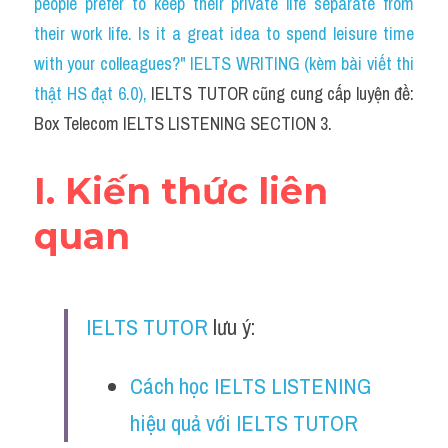
people prefer to keep their private life separate from 
Cam
their work life. Is it a great idea to spend leisure time 
Series luyện nghe Tiếng Anh cùng IELTS T
with your colleagues?" IELTS WRITING (kèm bài viết thi 
thật HS đạt 6.0)
, 
IELTS TUTOR cũng cung cấp luyện đề: 
Health and Medicine
Box Telecom IELTS LISTENING SECTION 3.
Environment
I. Kiến thức liên 
Technology
quan
Advice
IELTS Advice
IELTS TUTOR
 lưu ý:
Listening
Speaking
Cách học IELTS LISTENING 
hiệu quả với IELTS TUTOR
Writing