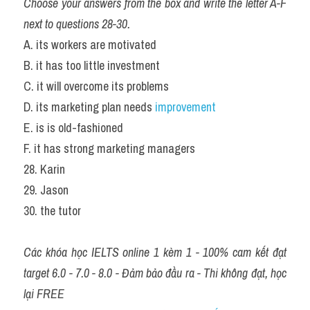
Choose your answers from the box and write the letter A-F 
next to questions 28-30.
A. its workers are motivated
B. it has too little investment
C. it will overcome its problems
D. its marketing plan needs
 improvement
E. is is old-fashioned
F. it has strong marketing managers 
28. Karin       
29. Jason       
30. the tutor  
Các khóa học IELTS online 1 kèm 1 - 100% cam kết đạt 
target 6.0 - 7.0 - 8.0 - Đảm bảo đầu ra - Thi không đạt, học 
lại FREE