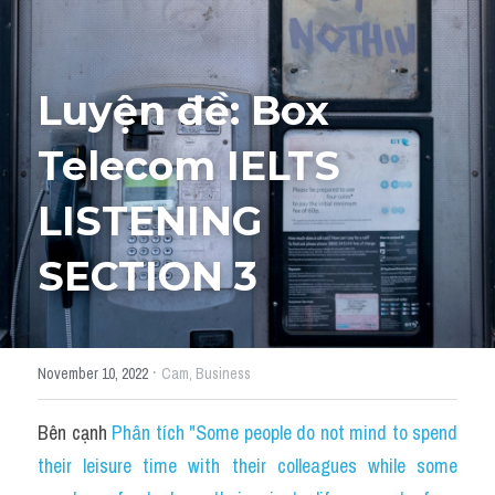
Tourism and Travelling
HỌC THỬ
Pronunciation
Luyện đề: Box 
Section 3
Telecom IELTS 
Section 4
LISTENING 
Section 1
SECTION 3
Social issues
Section 2
·
November 10, 2022
Cam,
Business
Map
Bên cạnh 
Phân tích "Some people do not mind to spend 
Transcript
their leisure time with their colleagues while some 