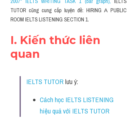
2007" IELTS WRITING TASK 1 (bar graph)
, 
IELTS 
Cam
TUTOR cũng cung cấp luyện đề: HIRING А PUBLIC 
Series luyện nghe Tiếng Anh cùng IELTS T
ROOM IELTS LISTENING SECTION 1.
Health and Medicine
I. Kiến thức liên 
Environment
quan
Technology
Advice
IELTS TUTOR
 lưu ý:
IELTS Advice
Cách học IELTS LISTENING 
Listening
hiệu quả với IELTS TUTOR
Speaking
Writing