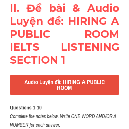
II. Đề bài & Audio 
Reading
Luyện đề: HIRING А 
Đề thi thật IELTS
PUBLIC ROOM 
Vocabulary
IELTS LISTENING 
Education
SECTION 1
Business
Audio Luyện đề: HIRING А PUBLIC
ROOM
Questions 1-10 
Complete the notes below. Write ONE WORD AND/OR A 
NUMBER for each answer.