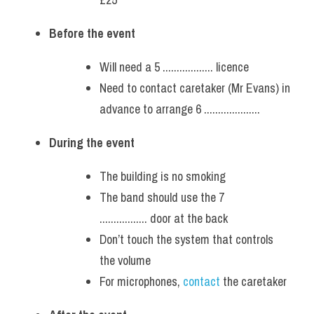
Before the event
Will need a 5 .................. licence
Need to contact caretaker (Mr Evans) in 
advance to arrange 6 ....................
During the event
The building is no smoking
The band should use the 7 
................. door at the back
Don’t touch the system that controls 
the volume
For microphones, 
contact 
the caretaker