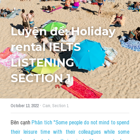
Tourism and Travelling
HỌC THỬ
Pronunciation
Luyện đề: Holiday 
Section 3
rental IELTS 
Section 4
LISTENING 
Section 1
SECTION 1
Social issues
Section 2
·
October 13, 2022
Cam,
Section 1
Map
Bên cạnh 
Phân tích "Some people do not mind to spend 
Transcript
their leisure time with their colleagues while some 