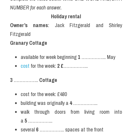
NUMBER for each answer.
Holiday rental
Owner’s names
: Jack Fitzgerald and Shirley 
Fitzgerald
Granary Cottage
available for week beginning 
1 
…………….. May
cost
 for the week: 
2 £
……………..
3 
…………….. 
Cottage
cost for the week: £480
building was originally a 
4 
……………..
walk through doors from living room into 
a 
5 
……………..
several 
6 
…………….. spaces at the front