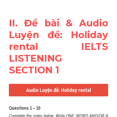
Reading
Đề thi thật IELTS
II. Đề bài & Audio 
Vocabulary
Luyện đề: Holiday 
Education
rental IELTS 
Business
LISTENING 
SECTION 1
Audio Luyện đề: Holiday rental
Questions 1 – 10
Complete the notes below. Write ONE WORD AND/OR A 