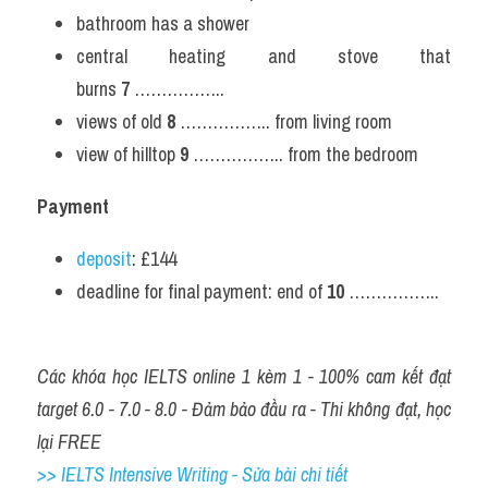
bathroom has a shower
central heating and stove that 
burns 
7 
……………..
views of old 
8 
…………….. from living room
view of hilltop 
9 
…………….. from the bedroom
Payment
deposit
: £144
deadline for final payment: end of 
10 
……………..
Các khóa học IELTS online 1 kèm 1 - 100% cam kết đạt 
target 6.0 - 7.0 - 8.0 - Đảm bảo đầu ra - Thi không đạt, học 
lại FREE
>> IELTS Intensive Writing - Sửa bài chi tiết