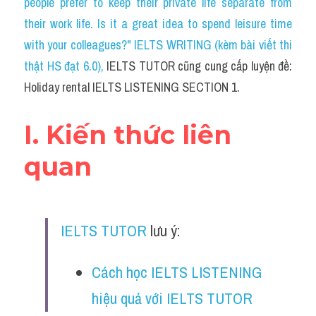
people prefer to keep their private life separate from 
Cam
their work life. Is it a great idea to spend leisure time 
Series luyện nghe Tiếng Anh cùng IELTS T
with your colleagues?" IELTS WRITING (kèm bài viết thi 
thật HS đạt 6.0)
, 
IELTS TUTOR cũng cung cấp luyện đề: 
Health and Medicine
Holiday rental IELTS LISTENING SECTION 1.
Environment
I. Kiến thức liên 
Technology
quan
Advice
IELTS Advice
IELTS TUTOR
 lưu ý:
Listening
Speaking
Cách học IELTS LISTENING 
hiệu quả với IELTS TUTOR
Writing