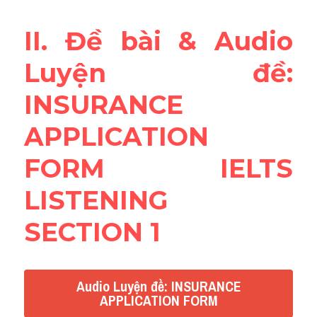
Reading
II. Đề bài & Audio 
Đề thi thật IELTS
Luyện đề: 
Vocabulary
INSURANCE
Education
APPLICATION 
Business
FORM
 IELTS 
LISTENING 
SECTION 1
Audio Luyện đề: INSURANCE
APPLICATION FORM