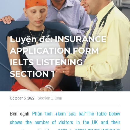
Tourism and Travelling
HỌC THỬ
Pronunciation
Luyện đề: INSURANCE 
Section 3
APPLICATION FORM 
Section 4
IELTS LISTENING 
Section 1
SECTION 1
Social issues
Section 2
·
October 5, 2022
Section 1,
Cam
Map
Bên cạnh 
Phân tích +kèm sửa bài"The table below 
Transcript
shows the number of visitors in the UK and their 