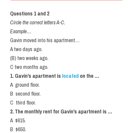
Questions 1 and 2
Circle the correct letters A-C.
Example…
Gavin moved into his apartment…
A two days ago.
(B) two weeks ago.
C two months ago.
1. Gavin’s apartment is
 located
 on the …
A  ground floor.
B  second floor.
C  third floor.
2. The monthly rent for Gavin’s apartment is …
A  $615.
B  $650.