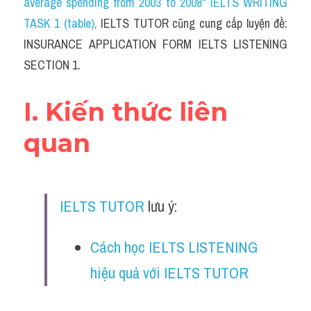
average spending from 2003 to 2008" IELTS WRITING 
Cam
TASK 1 (table)
, 
IELTS TUTOR cũng cung cấp luyện đề: 
Series luyện nghe Tiếng Anh cùng IELTS T
INSURANCE APPLICATION FORM IELTS LISTENING 
SECTION 1.
Health and Medicine
Environment
I. Kiến thức liên 
Technology
quan
Advice
IELTS Advice
IELTS TUTOR
 lưu ý:
Listening
Cách học IELTS LISTENING 
Speaking
hiệu quả với IELTS TUTOR
Writing