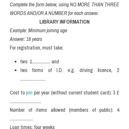
Complete the form below, using NO MORE THAN THREE 
WORDS AND/OR A NUMBER for each answer.
LIBRARY INFORMATION
Example: Minimum joining age
Answer: 18 years
For registration, must take:
two  1................ and
two forms of I.D. e.g. driving licence, 2 
......................
Cost to
 join
 per year (without current student card): 3 £ 
...........................
Number of items allowed (members of public): 4 
....................
Loan times: four weeks