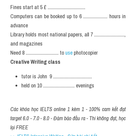
Fines start at 5 £ ...............................
Computers can be booked up to 6 .................... hours in 
advance
Library holds most national papers, all 7 ........................., 
and magazines 
Need 8 ........................... to
 use
 photocopier
Creative Writing class
tutor is John  9 ................................
held on 10 .......................... evenings
Các khóa học IELTS online 1 kèm 1 - 100% cam kết đạt 
target 6.0 - 7.0 - 8.0 - Đảm bảo đầu ra - Thi không đạt, học 
lại FREE