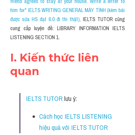
friend agrees to stay at your house. Write a letter to 
Cam
him for" IELTS WRITING GENERAL MÁY TÍNH (kèm bài 
Series luyện nghe Tiếng Anh cùng IELTS T
được sửa HS đạt 6.0 đi thi thật)
, 
IELTS TUTOR cũng 
cung cấp luyện đề: LIBRARY INFORMATION IELTS 
Health and Medicine
LISTENING SECTION 1.
Environment
I. Kiến thức liên 
Technology
quan
Advice
IELTS Advice
IELTS TUTOR
 lưu ý:
Listening
Speaking
Cách học IELTS LISTENING 
hiệu quả với IELTS TUTOR
Writing