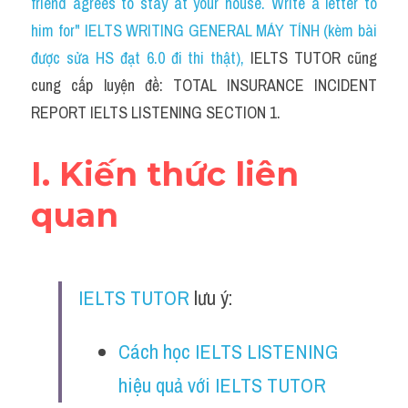
friend agrees to stay at your house. Write a letter to 
Cam
him for" IELTS WRITING GENERAL MÁY TÍNH (kèm bài 
Series luyện nghe Tiếng Anh cùng IELTS T
được sửa HS đạt 6.0 đi thi thật)
, 
IELTS TUTOR cũng 
cung cấp luyện đề: TOTAL INSURANCE INCIDENT 
Health and Medicine
REPORT IELTS LISTENING SECTION 1.
Environment
I. Kiến thức liên 
Technology
quan
Advice
IELTS Advice
IELTS TUTOR
 lưu ý:
Listening
Speaking
Cách học IELTS LISTENING 
hiệu quả với IELTS TUTOR
Writing