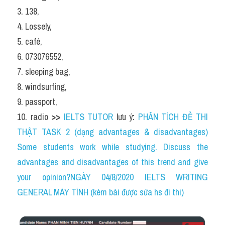
3. 138,
4. Lossely,
5. café,
6. 073076552,
7. sleeping bag,
8. windsurfing,
9. passport,
10. radio 
>> 
IELTS TUTOR
 lưu ý: 
PHÂN TÍCH ĐỀ THI 
THẬT TASK 2 (dạng advantages & disadvantages) 
Some students work while studying. Discuss the 
advantages and disadvantages of this trend and give 
your opinion?NGÀY 04/8/2020 IELTS WRITING 
GENERAL MÁY TÍNH (kèm bài được sửa hs đi thi)