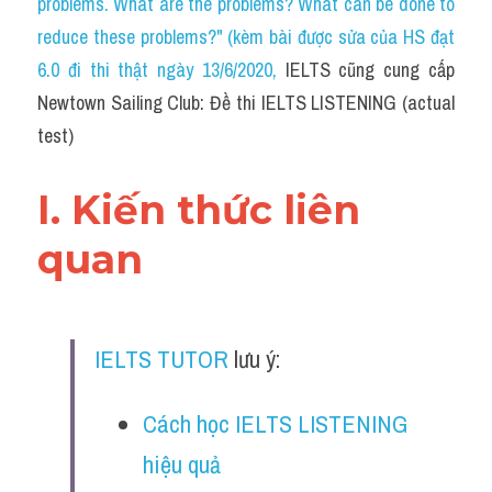
problems. What are the problems? What can be done to 
Cam
reduce these problems?" (kèm bài được sửa của HS đạt 
Series luyện nghe Tiếng Anh cùng IELTS T
6.0 đi thi thật ngày 13/6/2020
, 
IELTS cũng cung cấp 
Newtown Sailing Club: Đề thi IELTS LISTENING (actual 
Health and Medicine
test)
Environment
I. Kiến thức liên 
Technology
quan
Advice
IELTS Advice
IELTS TUTOR
 lưu ý:
Listening
Speaking
Cách học IELTS LISTENING 
hiệu quả
Writing