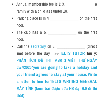
Annual membership fee is £ 3. _______________ a 
family with a child age under 16.
Parking place is in 4. _______________ on the first 
floor.
The club has a 5. _______________ on the first 
floor.
Call the 
secretary 
on 6. _______________ (direct 
line) before the day.  
>> 
IELTS TUTOR
 lưu ý: 
PHÂN TÍCH ĐỀ THI TASK 1 VIẾT THƯ NGÀY 
05/7/2020"you are going to take a holiday and 
your friend agrees to stay at your house. Write 
a letter to him for"IELTS WRITING GENERAL 
MÁY TÍNH (kèm bài được sửa HS đạt 6.0 đi thi 
thật)