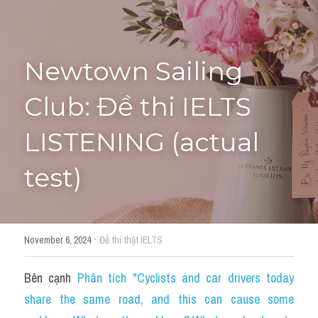
Tourism and Travelling
HỌC THỬ
Pronunciation
Newtown Sailing 
Section 3
Club: Đề thi IELTS 
Section 4
LISTENING (actual 
Section 1
test)
Social issues
Section 2
·
November 6, 2024
Đề thi thật IELTS
Map
Bên cạnh 
Phân tích "Cyclists and car drivers today 
Transcript
share the same road, and this can cause some 