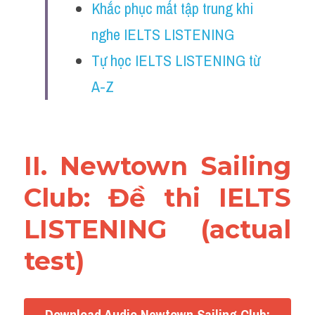
Khắc phục mất tập trung khi 
Reading
nghe IELTS LISTENING
Đề thi thật IELTS
Tự học IELTS LISTENING từ 
Vocabulary
A-Z
Education
Business
II. Newtown Sailing 
Club: Đề thi IELTS 
LISTENING (actual 
test)
Download Audio Newtown Sailing Club: