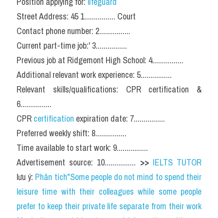
Position applying for: 
lifeguard
Street Address: 45 1................ Court
Contact phone number: 2................
Current part-time job:' 3................
Previous job at Ridgemont High School: 4................
Additional relevant work experience: 5................
Relevant skills/qualifications: CPR certification & 
6................
CPR 
certification 
expiration date: 7................
Preferred weekly shift: 8................
Time available to start work: 9................
Advertisement source: 10................ 
>> 
IELTS TUTOR
lưu ý: 
Phân tích"Some people do not mind to spend their 
leisure time with their colleagues while some people 
prefer to keep their private life separate from their work 