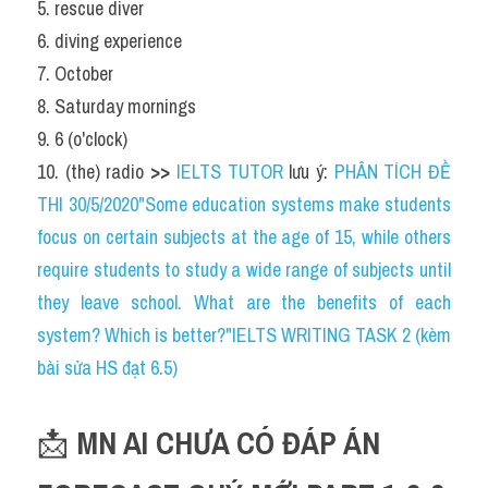
5. rescue diver
6. diving experience
7. October
8. Saturday mornings
9. 6 (o'clock)
10. (the) radio 
>> 
IELTS TUTOR
 lưu ý: 
PHÂN TÍCH ĐỀ 
THI 30/5/2020"Some education systems make students 
focus on certain subjects at the age of 15, while others 
require students to study a wide range of subjects until 
they leave school. What are the benefits of each 
system? Which is better?"IELTS WRITING TASK 2 (kèm 
bài sửa HS đạt 6.5)
📩 
MN AI CHƯA CÓ ĐÁP ÁN 