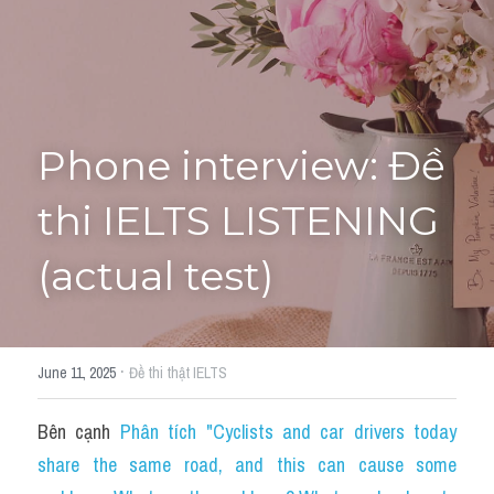
Tourism and Travelling
HỌC THỬ
Pronunciation
Section 3
Phone interview: Đề 
Section 4
thi IELTS LISTENING 
Section 1
(actual test)
Social issues
Section 2
·
June 11, 2025
Đề thi thật IELTS
Map
Bên cạnh 
Phân tích "Cyclists and car drivers today 
Transcript
share the same road, and this can cause some 