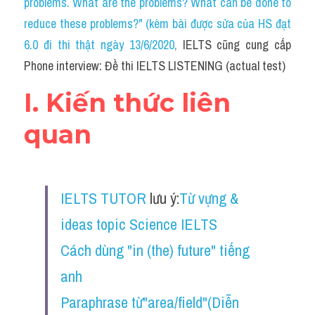
problems. What are the problems? What can be done to 
Cam
reduce these problems?" (kèm bài được sửa của HS đạt 
Series luyện nghe Tiếng Anh cùng IELTS T
6.0 đi thi thật ngày 13/6/2020
, 
IELTS cũng cung cấp 
Phone interview: Đề thi IELTS LISTENING (actual test)
Health and Medicine
I. Kiến thức liên 
Environment
quan
Technology
Advice
IELTS TUTOR
 lưu ý:
Từ vựng & 
IELTS Advice
ideas topic Science IELTS 
Listening
Cách dùng "in (the) future" tiếng 
Speaking
anh
Writing
Paraphrase từ"area/field"(Diễn 