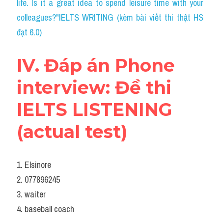
life. Is it a great idea to spend leisure time with your 
colleagues?"IELTS WRITING (kèm bài viết thi thật HS 
đạt 6.0)
IV. Đáp án Phone 
interview: Đề thi 
IELTS LISTENING 
(actual test)
1. Elsinore
2. 077896245
3. waiter
4. baseball coach