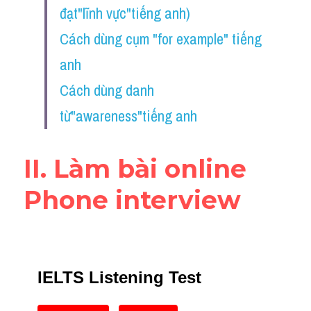
đạt"lĩnh vực"tiếng anh)
Reading
Cách dùng cụm "for example" tiếng 
Đề thi thật IELTS
anh
Vocabulary
Cách dùng danh 
Education
từ"awareness"tiếng anh
Business
II. Làm bài online 
Phone interview