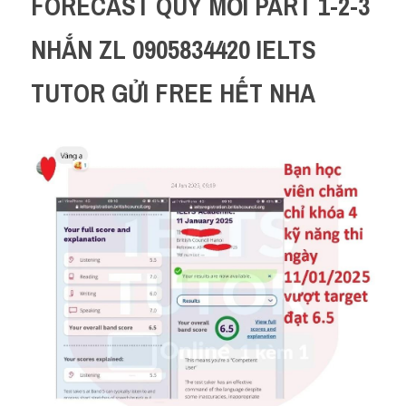
FORECAST QUÝ MỚI PART 1-2-3 
NHẮN ZL 0905834420 IELTS 
TUTOR GỬI FREE HẾT NHA 