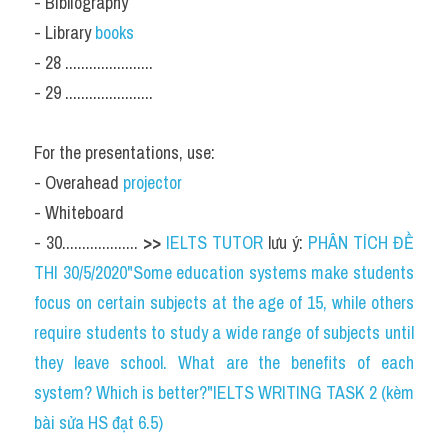
- Bibliography
- Library 
books
- 28 ......................
- 29 ......................
For the presentations, use:
- Overahead 
projector
- Whiteboard
- 30................... 
>> 
IELTS TUTOR
 lưu ý: 
PHÂN TÍCH ĐỀ 
THI 30/5/2020"Some education systems make students 
focus on certain subjects at the age of 15, while others 
require students to study a wide range of subjects until 
they leave school. What are the benefits of each 
system? Which is better?"IELTS WRITING TASK 2 (kèm 
bài sửa HS đạt 6.5)