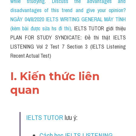
while studying. Discuss the advantages and 
Cam
disadvantages of this trend and give your opinion?
Series luyện nghe Tiếng Anh cùng IELTS T
NGÀY 04/8/2020 IELTS WRITING GENERAL MÁY TÍNH 
(kèm bài được sửa hs đi thi)
, 
IELTS TUTOR giới thiệu 
Health and Medicine
PLAN FOR STUDY SYNDICATE: Đề thi thật IELTS 
Environment
LISTENING Vol 2 Test 7 Section 3 (IELTS Listening 
Recent Actual Test)
Technology
Advice
I. Kiến thức liên 
IELTS Advice
quan
Listening
Speaking
IELTS TUTOR
 lưu ý:
Writing
Cách học IELTS LISTENING 