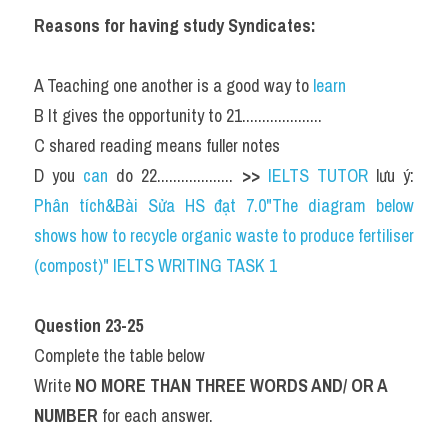
Reasons for having study Syndicates:
A Teaching one another is a good way to 
learn
B It gives the opportunity to 21....................
C shared reading means fuller notes
D you 
can 
do 22................... 
>> 
IELTS TUTOR
 lưu ý: 
Phân tích&Bài Sửa HS đạt 7.0"The diagram below 
shows how to recycle organic waste to produce fertiliser 
(compost)" IELTS WRITING TASK 1
Question 23-25
Complete the table below
Write 
NO MORE THAN THREE WORDS AND/ OR A 
NUMBER
 for each answer.