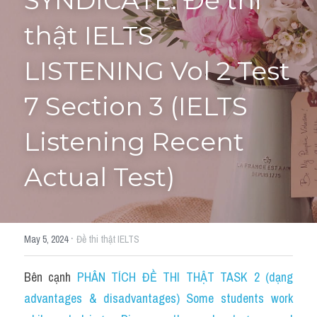
SYNDICATE: Đề thi 
thật IELTS 
Tourism and Travelling
HỌC THỬ
Pronunciation
LISTENING Vol 2 Test 
Section 3
7 Section 3 (IELTS 
Section 4
Listening Recent 
Section 1
Actual Test)
Social issues
Section 2
·
May 5, 2024
Đề thi thật IELTS
Map
Bên cạnh 
PHÂN TÍCH ĐỀ THI THẬT TASK 2 (dạng 
Transcript
advantages & disadvantages) Some students work 