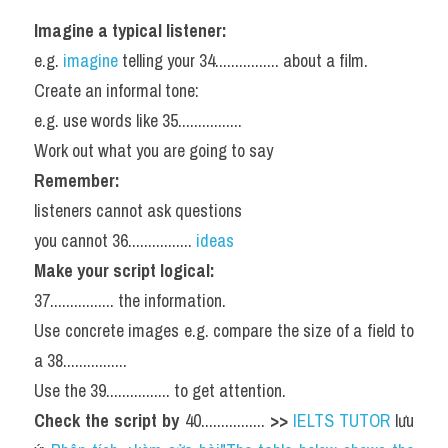
Imagine a typical listener:
e.g. 
imagine 
telling your 34................ about a film.
Create an informal tone:
e.g. use words like 35................
Work out what you are going to say
Remember:
listeners cannot ask questions
you cannot 36................ 
ideas
Make your script logical:
37................ the information.
Use concrete images e.g. compare the size of a field to 
a 38................
Use the 39................ to get attention.
Check the script by 
40................ 
>> 
IELTS TUTOR
 lưu 