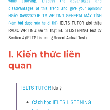
while studying. Discuss the advantages and 
Cam
disadvantages of this trend and give your opinion?
Series luyện nghe Tiếng Anh cùng IELTS T
NGÀY 04/8/2020 IELTS WRITING GENERAL MÁY TÍNH 
(kèm bài được sửa hs đi thi)
, 
IELTS TUTOR giới thiệu 
Health and Medicine
RADIO WRITING: Đề thi thật IELTS LISTENING Test 27 
Environment
Section 4 (IELTS Listening Recent Actual Test)
Technology
I. Kiến thức liên 
Advice
quan
IELTS Advice
Listening
IELTS TUTOR
 lưu ý:
Speaking
Cách học IELTS LISTENING 
Writing