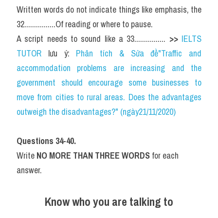
Written words do not indicate things like emphasis, the 
32................Of reading or where to pause.
A script needs to sound like a 33................ 
>> 
IELTS 
TUTOR
 lưu ý: 
Phân tích & Sửa đề"Traffic and 
accommodation problems are increasing and the 
government should encourage some businesses to 
move from cities to rural areas. Does the advantages 
outweigh the disadvantages?" (ngày21/11/2020)
Questions 34-40.
Write 
NO MORE THAN THREE WORDS
 for each 
answer.
Know who you are talking to