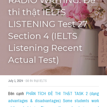
RADIO WRITING: Đề 
thi thật IELTS 
Tourism and Travelling
HỌC THỬ
Pronunciation
LISTENING Test 27 
Section 3
Section 4 (IELTS 
Section 4
Listening Recent 
Section 1
Actual Test)
Social issues
Section 2
·
July 1, 2024
Đề thi thật IELTS
Map
Bên cạnh 
PHÂN TÍCH ĐỀ THI THẬT TASK 2 (dạng 
Transcript
advantages & disadvantages) Some students work 