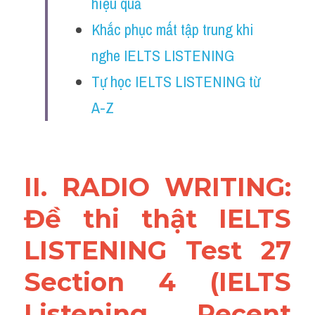
hiệu quả
Reading
Khắc phục mất tập trung khi 
Đề thi thật IELTS
nghe IELTS LISTENING
Vocabulary
Tự học IELTS LISTENING từ 
A-Z
Education
Business
II. RADIO WRITING: 
Đề thi thật IELTS 
LISTENING Test 27 
Section 4 (IELTS 
Listening Recent 