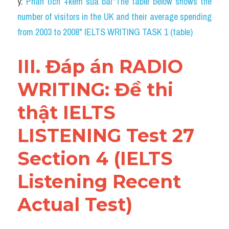
ý: 
Phân tích +kèm sửa bài"The table below shows the 
number of visitors in the UK and their average spending 
from 2003 to 2008" IELTS WRITING TASK 1 (table)
III. Đáp án RADIO 
WRITING: Đề thi 
thật IELTS 
LISTENING Test 27 
Section 4 (IELTS 
Listening Recent 
Actual Test)