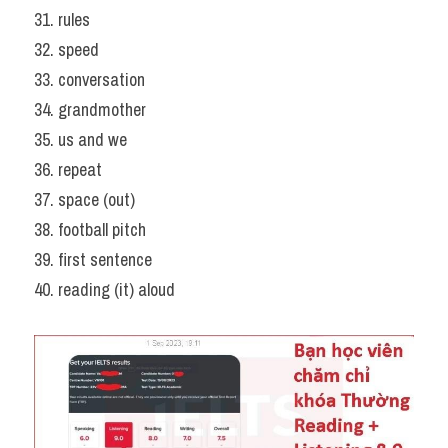
31. rules
32. speed
33. conversation
34. grandmother
35. us and we
36. repeat
37. space (out)
38. football pitch
39. first sentence
40. reading (it) aloud