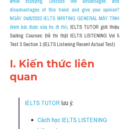
while studying. Discuss the advantages and 
Cam
disadvantages of this trend and give your opinion?
Series luyện nghe Tiếng Anh cùng IELTS T
NGÀY 04/8/2020 IELTS WRITING GENERAL MÁY TÍNH 
(kèm bài được sửa hs đi thi)
, 
IELTS TUTOR giới thiệu 
Health and Medicine
Sailing Courses: Đề thi thật IELTS LISTENING Vol 5 
Environment
Test 3 Section 1 (IELTS Listening Recent Actual Test)
Technology
I. Kiến thức liên 
Advice
quan
IELTS Advice
Listening
IELTS TUTOR
 lưu ý:
Speaking
Cách học IELTS LISTENING 
Writing