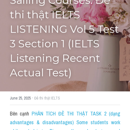
Sailing Courses: Đề 
thi thật IELTS 
Tourism and Travelling
HỌC THỬ
Pronunciation
LISTENING Vol 5 Test 
Section 3
3 Section 1 (IELTS 
Section 4
Listening Recent 
Section 1
Actual Test)
Social issues
Section 2
·
June 25, 2025
Đề thi thật IELTS
Map
Bên cạnh 
PHÂN TÍCH ĐỀ THI THẬT TASK 2 (dạng 
Transcript
advantages & disadvantages) Some students work 