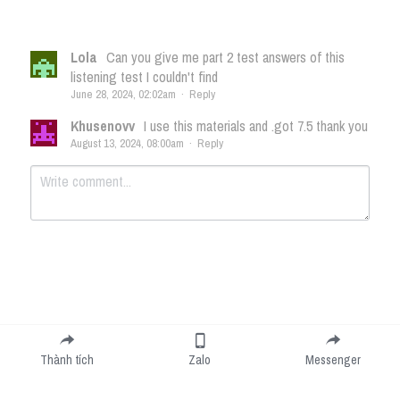
Lola
Can you give me part 2 test answers of this
listening test I couldn't find
June 28, 2024, 02:02am
·
Reply
Khusenovv
I use this materials and .got 7.5 thank you
August 13, 2024, 08:00am
·
Reply
Submit
Cancel
Thành tích
Zalo
Messenger