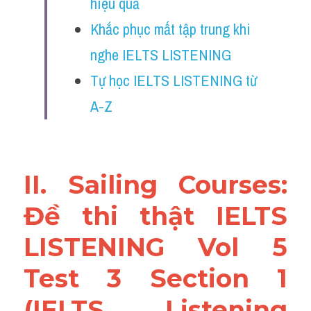
hiệu quả
Reading
Khắc phục mất tập trung khi 
Đề thi thật IELTS
nghe IELTS LISTENING
Vocabulary
Tự học IELTS LISTENING từ 
A-Z
Education
Business
II. Sailing Courses: 
Đề thi thật IELTS 
LISTENING Vol 5 
Test 3 Section 1 
(IELTS Listening 