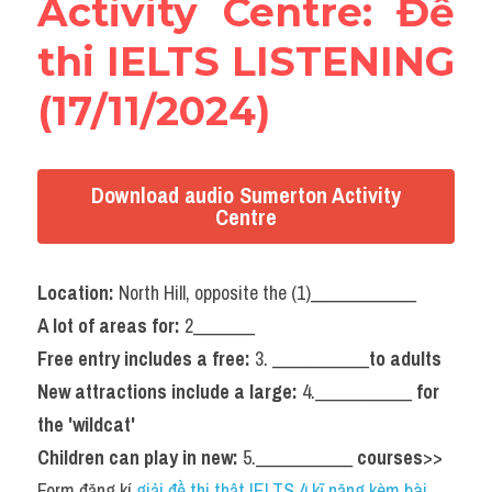
Activity Centre: Đề 
thi IELTS LISTENING 
(17/11/2024)
Download audio Sumerton Activity
Centre
Location:
 North Hill, opposite the (1)____________
A lot of areas for:
 2_______
Free entry includes a free:
 3. ___________
to adults
New attractions include a large:
 4.___________ 
for 
the 'wildcat'
Children can play in new:
 5.___________ 
courses
>> 
Form đăng kí 
giải đề thi thật IELTS 4 kĩ năng kèm bài 