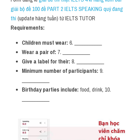
giải bộ đề 100 đề PART 2 IELTS SPEAKING quý đang 
thi
 (update hàng tuần) từ IELTS TUTOR
Requirements:
Children must wear:
 6. ___________ 
Wear a pair of:
 7. ___________ 
Give a label for their:
 8. ___________ 
Minimum number of participants:
 9. 
___________
Birthday parties include:
 food, drink, 10. 
___________