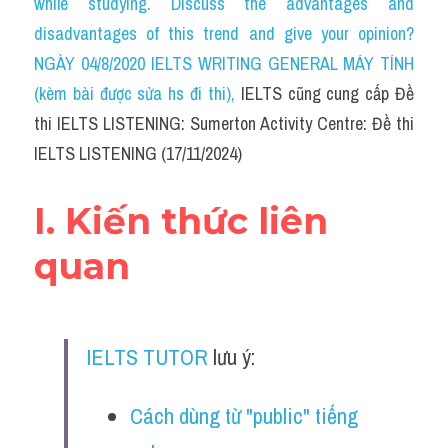
while studying. Discuss the advantages and 
Cam
disadvantages of this trend and give your opinion?
Series luyện nghe Tiếng Anh cùng IELTS T
NGÀY 04/8/2020 IELTS WRITING GENERAL MÁY TÍNH 
(kèm bài được sửa hs đi thi)
, 
IELTS cũng cung cấp Đề 
Health and Medicine
thi IELTS LISTENING: Sumerton Activity Centre: Đề thi 
Environment
IELTS LISTENING (17/11/2024)
Technology
I. Kiến thức liên 
Advice
quan
IELTS Advice
Listening
IELTS TUTOR
 lưu ý:
Speaking
Cách dùng từ "public" tiếng 
Writing