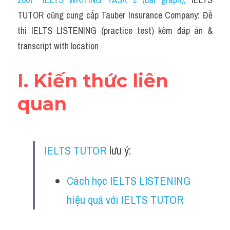
Cam
TUTOR cũng cung cấp Tauber Insurance Company: Đề 
Series luyện nghe Tiếng Anh cùng IELTS T
thi IELTS LISTENING (practice test) kèm đáp án & 
transcript with location
Health and Medicine
Environment
I. Kiến thức liên 
Technology
quan
Advice
IELTS Advice
IELTS TUTOR
 lưu ý:
Listening
Cách học IELTS LISTENING 
Speaking
hiệu quả với IELTS TUTOR
Writing