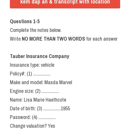
kèm đáp án & transcript with location
Questions 1-5
Complete the notes below.
Write 
NO MORE THAN TWO WORDS 
for each answer
Tauber Insurance Company
Insurance type: vehicle
Policy#: (1) ...............
Make and model: Masda Marvel
Engine size: (2) ...............
Name: Lisa Marie Haethcote
Date of birth: (3) ...............1955
Password: (4) ...............
Change valuation? Yes