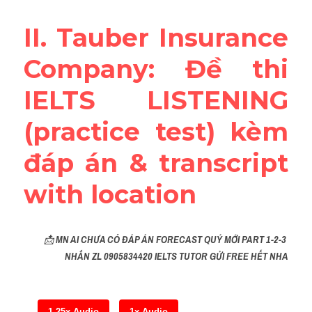
Reading
II. Tauber Insurance 
Đề thi thật IELTS
Company: Đề thi 
Vocabulary
IELTS LISTENING 
Education
(practice test) kèm 
Business
đáp án & transcript 
with location
📩 
MN AI CHƯA CÓ ĐÁP ÁN FORECAST QUÝ MỚI PART 1-2-3 
NHẮN ZL 0905834420 IELTS TUTOR GỬI FREE HẾT NHA