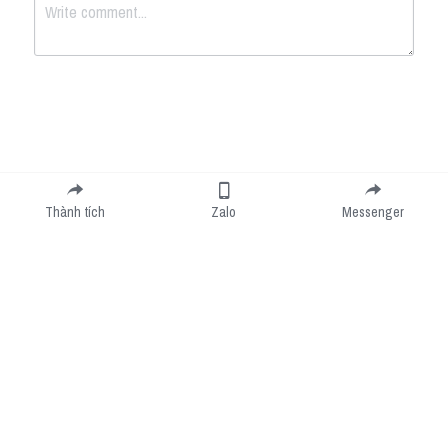
Submit
Cancel
Thành tích
Zalo
Messenger
Cookie Use
We use cookies to improve browsing experience, security, and data collection. By