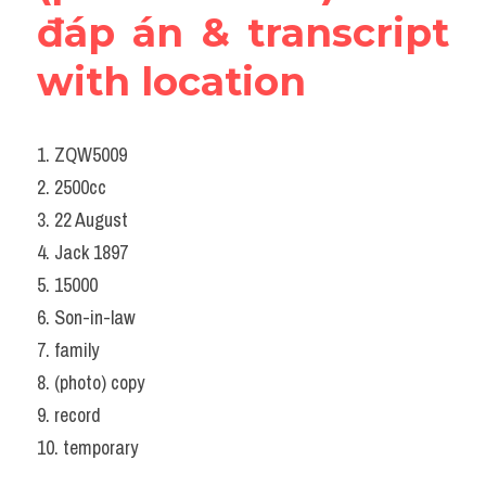
đáp án & transcript 
with location
1. ZQW5009
2. 2500cc
3. 22 August
4. Jack 1897
5. 15000
6. Son-in-law
7. family
8. (photo) copy
9. record
10. temporary