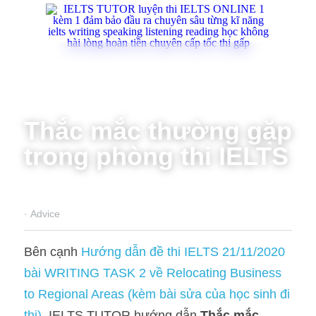
Thắc mắc thường gặp 
trong phòng thi IELTS
·
Advice
Bên cạnh 
Hướng dẫn đề thi IELTS 21/11/2020 
bài WRITING TASK 2 về Relocating Business 
to Regional Areas (kèm bài sửa của học sinh đi 
thi)
, IELTS TUTOR hướng dẫn 
Thắc mắc 