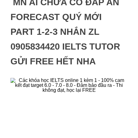
 MN AI CHƯA CÓ ĐÁP ÁN 
FORECAST QUÝ MỚI 
PART 1-2-3 NHẮN ZL 
0905834420 IELTS TUTOR 
GỬI FREE HẾT NHA