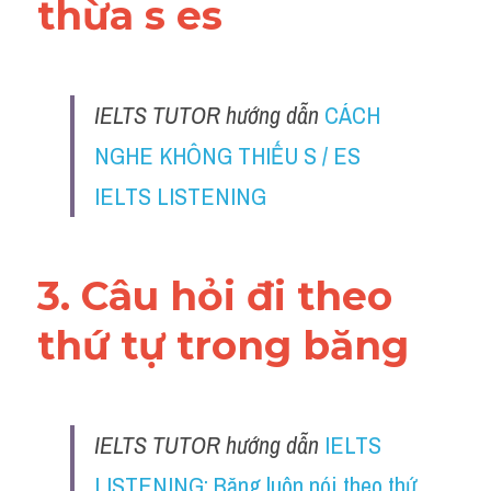
thừa s es 
Reading
Đề thi thật IELTS
IELTS TUTOR hướng dẫn
CÁCH 
Vocabulary
NGHE KHÔNG THIẾU S / ES 
Education
IELTS LISTENING
Business
3. Câu hỏi đi theo 
thứ tự trong băng
IELTS TUTOR hướng dẫn
IELTS 
LISTENING: Băng luôn nói theo thứ 