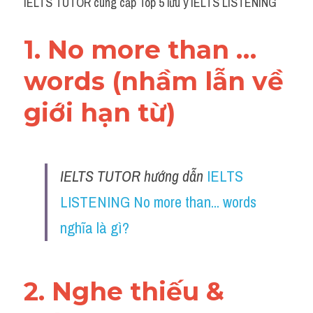
IELTS TUTOR cung cấp Top 5 lưu ý IELTS LISTENING
Cam
Series luyện nghe Tiếng Anh cùng IELTS T
1. No more than … 
Health and Medicine
words (nhầm lẫn về 
Environment
giới hạn từ)
Technology
Advice
IELTS TUTOR hướng dẫn
IELTS 
IELTS Advice
LISTENING No more than... words 
nghĩa là gì?
Listening
Speaking
2. Nghe thiếu & 
Writing