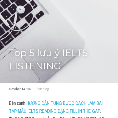
Tourism and Travelling
HỌC THỬ
Pronunciation
Section 3
Section 4
Top 5 lưu ý IELTS 
Section 1
LISTENING
Social issues
Section 2
·
October 14, 2021
Listening
Map
Bên cạnh 
HƯỚNG DẪN TỪNG BƯỚC CÁCH LÀM BÀI 
Transcript
TẬP MẪU IELTS READING DẠNG FILL IN THE GAP
, 