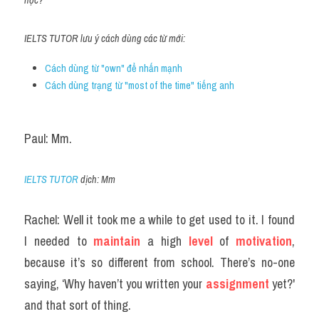
Reading
IELTS TUTOR lưu ý cách dùng các từ mới:
Đề thi thật IELTS
Cách dùng từ "own" để nhấn mạnh
Vocabulary
Cách dùng trạng từ "most of the time" tiếng anh
Education
Paul: Mm.
Business
IELTS TUTOR
 dịch: Mm
Rachel: Well it took me a while to get used to it. I found 
I needed to 
maintain
 a high
 level 
of 
motivation
, 
because it’s so different from school. There’s no-one 
saying, ‘Why haven’t you written your 
assignment
 yet?' 
and that sort of thing.