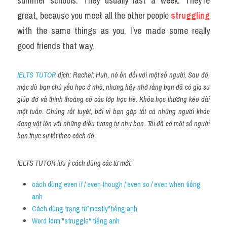
summer schools. They usually last a week. They’re 
great, because you meet all the other people 
struggling
with the same things as you. I’ve made some really 
good friends that way.
IELTS TUTOR
 dịch: Rachel: Huh, nó ổn đối với một số người. Sau đó, 
mặc dù bạn chủ yếu học ở nhà, nhưng hãy nhớ rằng bạn đã có gia sư 
giúp đỡ và thỉnh thoảng có các lớp học hè. Khóa học thường kéo dài 
một tuần. Chúng rất tuyệt, bởi vì bạn gặp tất cả những người khác 
đang vật lộn với những điều tương tự như bạn. Tôi đã có một số người 
bạn thực sự tốt theo cách đó.
IELTS TUTOR lưu ý cách dùng các từ mới:
cách dùng even if / even though / even so / even when tiếng 
anh
Cách dùng trạng từ"mostly"tiếng anh
Word form "struggle" tiếng anh