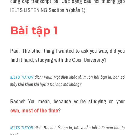
cung cấp transcript bài Các dạng câu hỏi thường gặp 
Cam
IELTS LISTENING Section 4 (phần 1)
Series luyện nghe Tiếng Anh cùng IELTS T
Bài tập 1
Health and Medicine
Environment
Paul: The other thing I wanted to ask you was, did you 
Technology
find it hard, studying with the Open University?
Advice
IELTS TUTOR
 dịch: Paul: Một điều khác tôi muốn hỏi bạn là, bạn có 
thấy khó khăn khi học ở Đại học Mở không?
IELTS Advice
Listening
Rachel: You mean, because you’re studying on your
own
, 
most of the time
?
Speaking
Writing
IELTS TUTOR
 dịch: Rachel: Ý bạn là, bởi vì hầu hết thời gian bạn tự 
học?