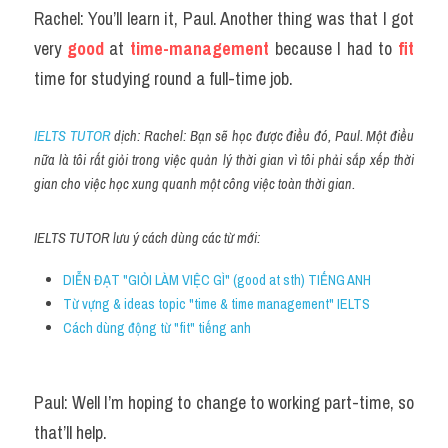
Rachel: You’ll learn it, Paul. Another thing was that I got 
very 
good
 at 
time-management
 because I had to 
fit
time for studying round a full-time job.
IELTS TUTOR
 dịch: Rachel: Bạn sẽ học được điều đó, Paul. Một điều 
nữa là tôi rất giỏi trong việc quản lý thời gian vì tôi phải sắp xếp thời 
gian cho việc học xung quanh một công việc toàn thời gian.
IELTS TUTOR lưu ý cách dùng các từ mới:
DIỄN ĐẠT "GIỎI LÀM VIỆC GÌ" (good at sth) TIẾNG ANH
Từ vựng & ideas topic "time & time management" IELTS
Cách dùng động từ "fit" tiếng anh
Paul: Well I’m hoping to change to working part-time, so 
that’ll help.