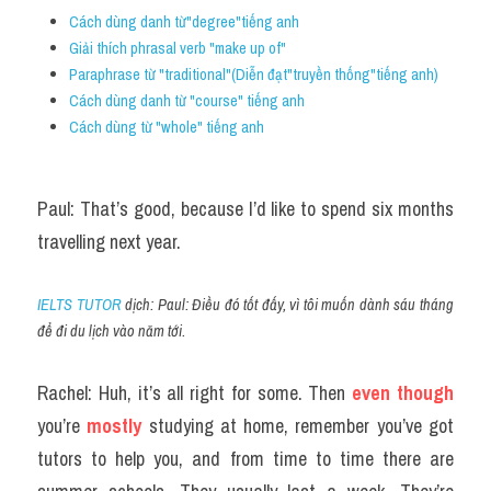
Cách dùng danh từ"degree"tiếng anh
Giải thích phrasal verb "make up of"
Paraphrase từ "traditional"(Diễn đạt"truyền thống"tiếng anh)
Cách dùng danh từ "course" tiếng anh
Cách dùng từ "whole" tiếng anh 
Paul: That’s good, because I’d like to spend six months 
travelling next year.
IELTS TUTOR
 dịch: Paul: Điều đó tốt đấy, vì tôi muốn dành sáu tháng 
để đi du lịch vào năm tới.
Rachel: Huh, it’s all right for some. Then 
even though 
you’re 
mostly 
studying at home, remember you’ve got 
tutors to help you, and from time to time there are 