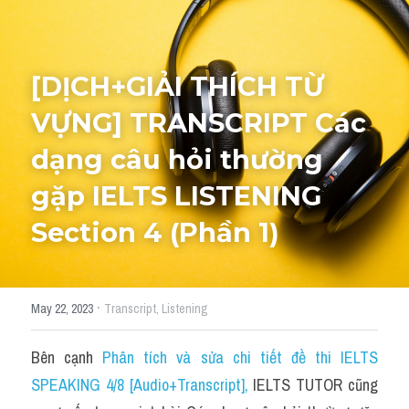
Tourism and Travelling
HỌC THỬ
Pronunciation
[DỊCH+GIẢI THÍCH TỪ 
VỰNG] TRANSCRIPT Các 
Section 3
dạng câu hỏi thường 
Section 4
gặp IELTS LISTENING 
Section 1
Section 4 (Phần 1)
Social issues
Section 2
·
May 22, 2023
Transcript,
Listening
Map
Bên cạnh 
Phân tích và sửa chi tiết đề thi IELTS 
Transcript
SPEAKING 4/8 [Audio+Transcript]
, 
IELTS TUTOR cũng 