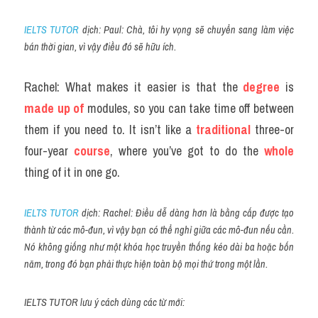
IELTS TUTOR
 dịch: Paul: Chà, tôi hy vọng sẽ chuyển sang làm việc 
bán thời gian, vì vậy điều đó sẽ hữu ích.
Rachel: What makes it easier is that the 
degree
 is 
made up of 
modules, so you can take time off between 
them if you need to. It isn’t like a 
traditional
 three-or 
four-year 
course
, where you’ve got to do the 
whole
thing of it in one go.
IELTS TUTOR
 dịch: Rachel: Điều dễ dàng hơn là bằng cấp được tạo 
thành từ các mô-đun, vì vậy bạn có thể nghỉ giữa các mô-đun nếu cần. 
Nó không giống như một khóa học truyền thống kéo dài ba hoặc bốn 
năm, trong đó bạn phải thực hiện toàn bộ mọi thứ trong một lần.
IELTS TUTOR lưu ý cách dùng các từ mới: