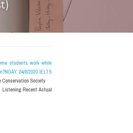
t)
e students work while 
on?NGÀY 04/8/2020 IELTS 
e Conservation Society
 Listening Recent Actual 