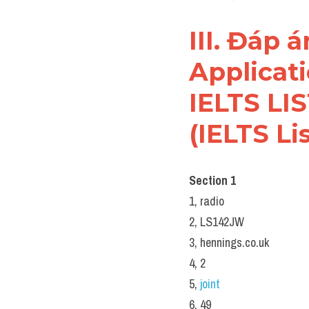
III. Đáp 
Applicati
IELTS LIS
(IELTS Li
Section 1
1, radio
2, LS142JW
3, hennings.co.uk
4, 2
5, 
joint
6, 49