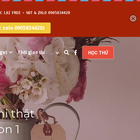
get
Thời gian thi
…
HỌC THỬ
i thật 
n 1 