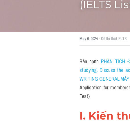
(IELTS Li
·
May 6, 2024
Đề thi thật IELTS
Bên cạnh 
PHÂN TÍCH ĐỀ
studying. Discuss the a
WRITING GENERAL MÁY TÍN
Application for membersh
Test)
I. Kiến t