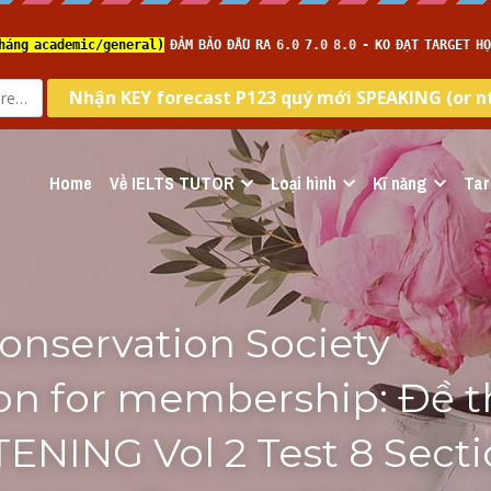
Home
Về IELTS TUTOR
Loại hình
Kĩ năng
Tar
Conservation Society
on for membership: Đề th
TENING Vol 2 Test 8 Sectio