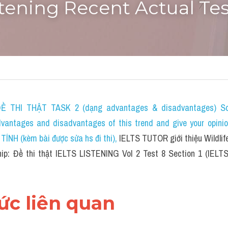
stening Recent Actual Tes
 THI THẬT TASK 2 (dạng advantages & disadvantages) Som
dvantages and disadvantages of this trend and give your opini
H (kèm bài được sửa hs đi thi)
, 
IELTS TUTOR giới thiệu Wildlif
ip: Đề thi thật IELTS LISTENING Vol 2 Test 8 Section 1 (IELTS
hức liên quan