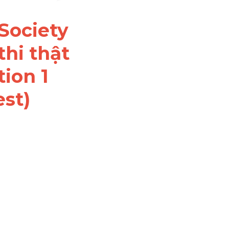
 Society
hi thật 
ion 1 
est)