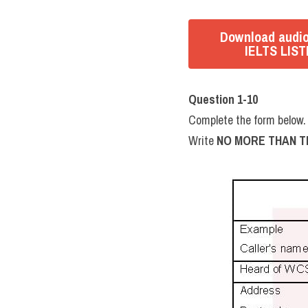
Download audio 
IELTS LIST
Question 1-10
Complete the form below.
Write 
NO MORE THAN T