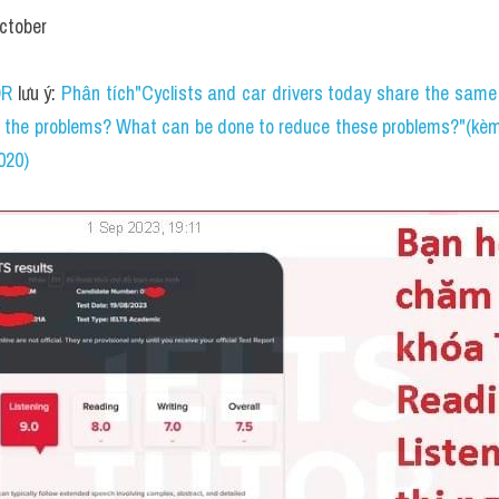
October
OR
 lưu ý: 
Phân tích"Cyclists and car drivers today share the same 
the problems? What can be done to reduce these problems?"(kèm
2020)