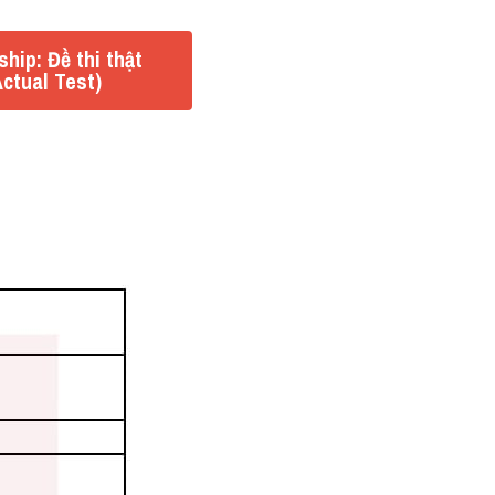
hip: Đề thi thật
ctual Test)