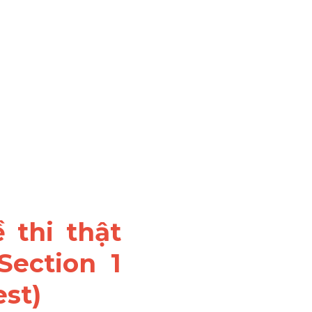
thi thật 
ection 1 
est)