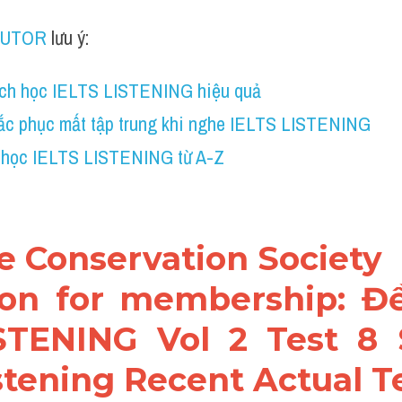
TUTOR
 lưu ý:
ch học IELTS LISTENING hiệu quả
ắc phục mất tập trung khi nghe IELTS LISTENING
 học IELTS LISTENING từ A-Z
ife Conservation Society
ion for membership: Đề 
STENING Vol 2 Test 8 S
stening Recent Actual T