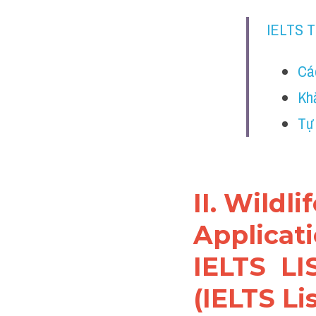
IELTS 
Cá
Kh
Tự
II. Wildl
Applicat
IELTS LI
(IELTS Li