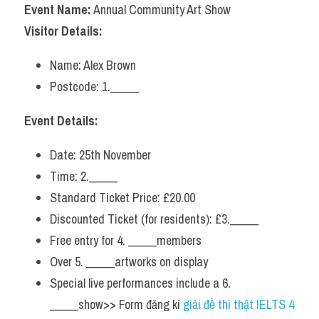
Event Name:
 Annual Community Art Show
Visitor Details:
Name: Alex Brown
Postcode: 1._____
Event Details:
Date: 25th November
Time: 2._____
Standard Ticket Price: £20.00
Discounted Ticket (for residents): £3._____
Free entry for 4. _____members
Over 5. _____artworks on display
Special live performances include a 6. 
_____show>> Form đăng kí 
giải đề thi thật IELTS 4 