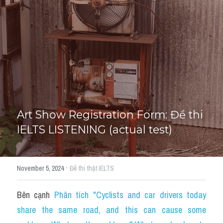
Tourism and Travelling
HỌC THỬ
Pronunciation
Section 3
Section 4
Section 1
Art Show Registration Form: Đề thi 
IELTS LISTENING (actual test)
Social issues
Section 2
·
November 5, 2024
Đề thi thật IELTS
Map
Bên cạnh 
Phân tích "Cyclists and car drivers today 
Transcript
share the same road, and this can cause some 