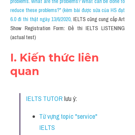
problems. What are the problems? What can be done to 
Cam
reduce these problems?" (kèm bài được sửa của HS đạt 
Series luyện nghe Tiếng Anh cùng IELTS T
6.0 đi thi thật ngày 13/6/2020
, 
IELTS cũng cung cấp Art 
Show Registration Form: Đề thi IELTS LISTENING 
Health and Medicine
(actual test)
Environment
I. Kiến thức liên 
Technology
quan
Advice
IELTS Advice
IELTS TUTOR
 lưu ý:
Listening
Speaking
Từ vựng topic "service" 
IELTS
Writing