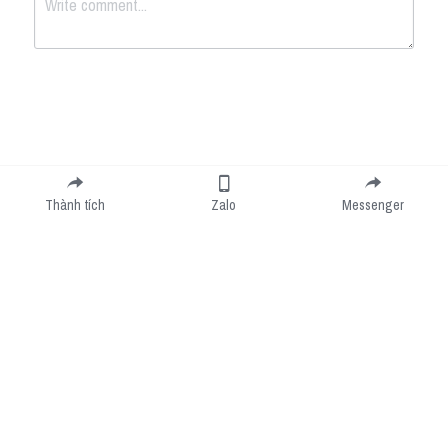
Submit
Cancel
Thành tích
Zalo
Messenger
Cookie Use
We use cookies to improve browsing experience, security, and data collection. By
accepting, you agree to the use of cookies for advertising and analytics. You can change