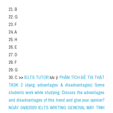
21. B
22. G
23. F
24. A
25. H
26. E
27. D
28. F
29. G
30. C 
>> 
IELTS TUTOR
 lưu ý: 
PHÂN TÍCH ĐỀ THI THẬT 
TASK 2 (dạng advantages & disadvantages) Some 
students work while studying. Discuss the advantages 
and disadvantages of this trend and give your opinion?
NGÀY 04/8/2020 IELTS WRITING GENERAL MÁY TÍNH 