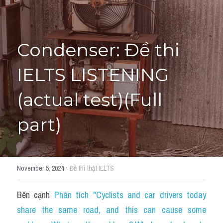
Tourism and Travelling
HỌC THỬ
Pronunciation
Condenser: Đề thi 
Section 3
IELTS LISTENING 
Section 4
(actual test)(Full 
Section 1
part)
Social issues
Section 2
·
November 5, 2024
Đề thi thật IELTS
Map
Bên cạnh 
Phân tích "Cyclists and car drivers today 
Transcript
share the same road, and this can cause some 