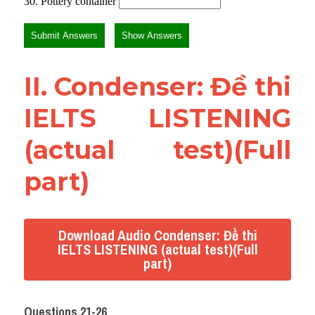
II. ​Condenser: Đề thi 
IELTS LISTENING 
(actual test)(Full 
part)
Download Audio Condenser: Đề thi
IELTS LISTENING (actual test)(Full
part)
Questions 21-26