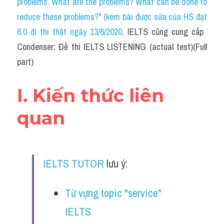
problems. What are the problems? What can be done to 
Cam
reduce these problems?" (kèm bài được sửa của HS đạt 
Series luyện nghe Tiếng Anh cùng IELTS T
6.0 đi thi thật ngày 13/6/2020
, 
IELTS cũng cung cấp ​
Condenser: Đề thi IELTS LISTENING (actual test)(Full 
Health and Medicine
part)
Environment
I. Kiến thức liên 
Technology
quan
Advice
IELTS Advice
IELTS TUTOR
 lưu ý:
Listening
Speaking
Từ vựng topic "service" 
IELTS
Writing