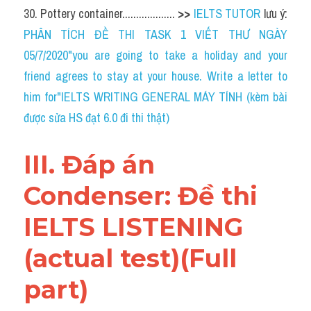
30. Pottery container................... 
>> 
IELTS TUTOR
 lưu ý: 
PHÂN TÍCH ĐỀ THI TASK 1 VIẾT THƯ NGÀY 
05/7/2020"you are going to take a holiday and your 
friend agrees to stay at your house. Write a letter to 
him for"IELTS WRITING GENERAL MÁY TÍNH (kèm bài 
được sửa HS đạt 6.0 đi thi thật)
III. Đáp án 
Condenser: Đề thi 
IELTS LISTENING 
(actual test)(Full 
part)