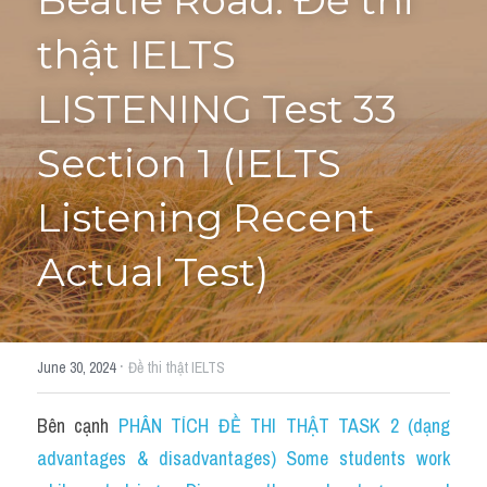
Beatle Road: Đề thi 
thật IELTS 
Tourism and Travelling
HỌC THỬ
Pronunciation
LISTENING Test 33 
Section 3
Section 1 (IELTS 
Section 4
Listening Recent 
Section 1
Actual Test)
Social issues
Section 2
·
June 30, 2024
Đề thi thật IELTS
Map
Bên cạnh 
PHÂN TÍCH ĐỀ THI THẬT TASK 2 (dạng 
Transcript
advantages & disadvantages) Some students work 