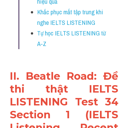
hiệu quả
Reading
Khắc phục mất tập trung khi 
Đề thi thật IELTS
nghe IELTS LISTENING
Vocabulary
Tự học IELTS LISTENING từ 
A-Z
Education
Business
II. Beatle Road: Đề 
thi thật IELTS 
LISTENING Test 34 
Section 1 (IELTS 
Listening Recent 