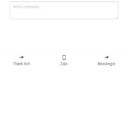
Submit
Cancel
Thành tích
Zalo
Messenger
Cookie Use
We use cookies to improve browsing experience, security, and data collection. By