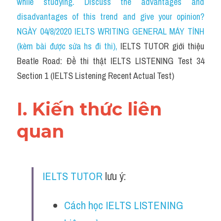
while studying. Discuss the advantages and 
Cam
disadvantages of this trend and give your opinion?
Series luyện nghe Tiếng Anh cùng IELTS T
NGÀY 04/8/2020 IELTS WRITING GENERAL MÁY TÍNH 
(kèm bài được sửa hs đi thi)
, 
IELTS TUTOR giới thiệu 
Health and Medicine
Beatle Road: Đề thi thật IELTS LISTENING Test 34 
Environment
Section 1 (IELTS Listening Recent Actual Test)
Technology
I. Kiến thức liên 
Advice
quan
IELTS Advice
Listening
IELTS TUTOR
 lưu ý:
Speaking
Cách học IELTS LISTENING 
Writing