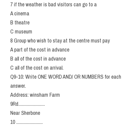
7 if the weather is bad visitors can go to a
A cinema
B theatre
C museum
8 Group who wish to stay at the centre must pay
A part of the cost in advance
B all of the cost in advance
C all of the cost on arrival.
Q9-10: Write ONE WORD AND/ OR NUMBERS for each 
answer.
Address: winsham Farm
9Rd......................
Near Sherbone
10 ......................