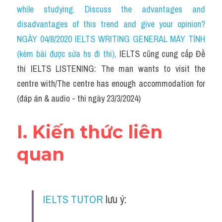
Cam
while studying. Discuss the advantages and 
disadvantages of this trend and give your opinion?
Series luyện nghe Tiếng Anh cùng IELTS T
NGÀY 04/8/2020 IELTS WRITING GENERAL MÁY TÍNH 
Health and Medicine
(kèm bài được sửa hs đi thi)
, 
IELTS cũng cung cấp Đề 
thi IELTS LISTENING: The man wants to visit the 
Environment
centre with/The centre has enough accommodation for 
Technology
(đáp án & audio - thi ngày 23/3/2024)
Advice
I. Kiến thức liên 
IELTS Advice
quan
Listening
Speaking
IELTS TUTOR
 lưu ý:
Writing