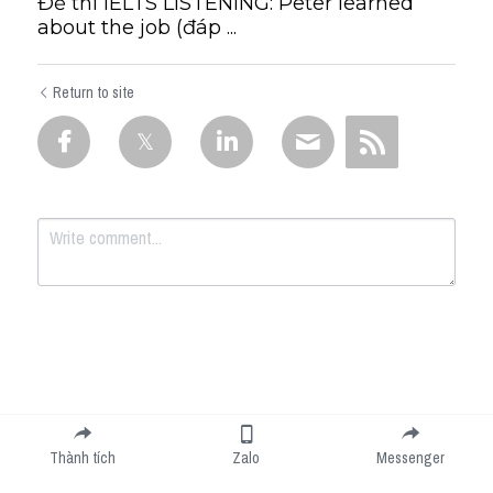
Đề thi IELTS LISTENING: Peter learned
about the job (đáp ...
Return to site
Submit
Cancel
Thành tích
Zalo
Messenger