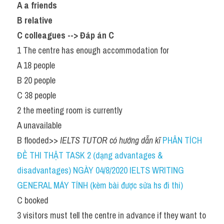
A a friends
B relative
C colleagues --> Đáp án C 
1 The centre has enough accommodation for
A 18 people
B 20 people
C 38 people
2 the meeting room is currently
A unavailable
B flooded>> 
IELTS TUTOR có hướng dẫn kĩ 
PHÂN TÍCH 
ĐỀ THI THẬT TASK 2 (dạng advantages & 
disadvantages) NGÀY 04/8/2020 IELTS WRITING 
GENERAL MÁY TÍNH (kèm bài được sửa hs đi thi)
C booked
3 visitors must tell the centre in advance if they want to