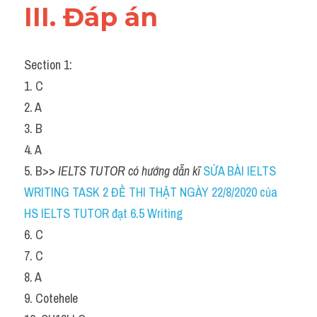
III. Đáp án 
Section 1:
1. C
2. A
3. B
4. A
5. B>> 
IELTS TUTOR có hướng dẫn kĩ 
SỬA BÀI IELTS 
WRITING TASK 2 ĐỀ THI THẬT NGÀY 22/8/2020 của 
HS IELTS TUTOR đạt 6.5 Writing
6. C
7. C
8. A
9. Cotehele