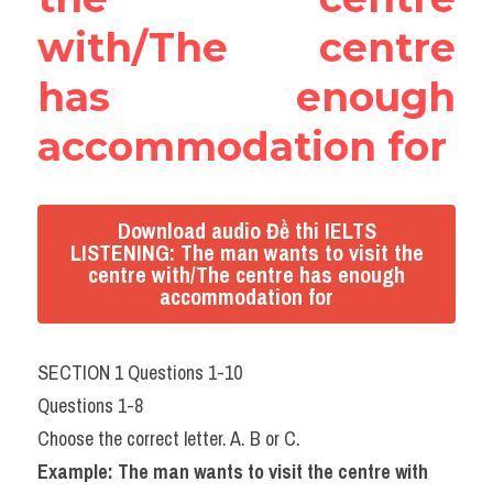
with/The centre 
has enough 
accommodation for
Download audio Đề thi IELTS
LISTENING: The man wants to visit the
centre with/The centre has enough
accommodation for
SECTION 1 Questions 1-10
Questions 1-8
Choose the correct letter. A. B or C.
Example: The man wants to visit the centre with