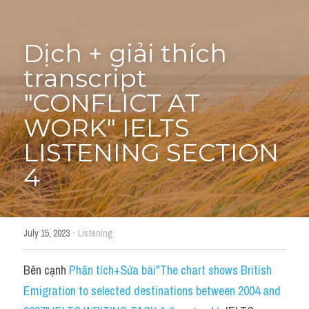
Tourism and Travelling
HỌC THỬ
Dịch + giải thích 
Pronunciation
transcript 
Section 3
"CONFLICT AT 
WORK" IELTS 
Section 4
LISTENING SECTION 
Section 1
4
Social issues
Section 2
·
July 15, 2023
Listening
Map
Bên cạnh 
Phân tích+Sửa bài"The chart shows British 
Transcript
Emigration to selected destinations between 2004 and 