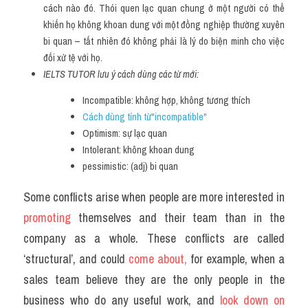
cách nào đó. Thói quen lạc quan chung ở một người có thể 
khiến họ không khoan dung với một đồng nghiệp thường xuyên 
bi quan – tất nhiên đó không phải là lý do biện minh cho việc 
đối xử tệ với họ.
IELTS TUTOR lưu ý cách dùng các từ mới:
Incompatible: không hợp, không tương thích
Cách dùng tính từ"incompatible"
Optimism: sự lạc quan
Intolerant: không khoan dung
pessimistic: (adj) bi quan
Some conflicts arise when people are more interested in 
promoting 
themselves and their team than in the 
company as a whole. These conflicts are called 
‘structural’, and could
 come about,
 for example, when a 
sales team believe they are the only people in the 
business who do any useful work, and 
look down on