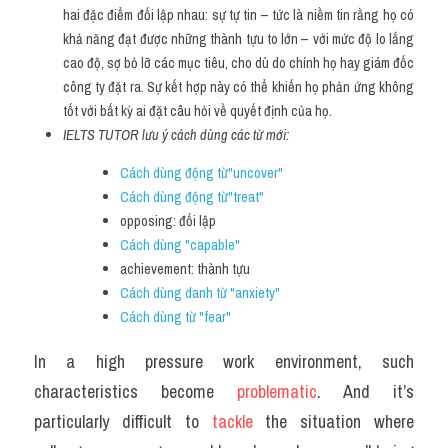
hai đặc điểm đối lập nhau: sự tự tin – tức là niềm tin rằng họ có 
khả năng đạt được những thành tựu to lớn – với mức độ lo lắng 
cao độ, sợ bỏ lỡ các mục tiêu, cho dù do chính họ hay giám đốc 
công ty đặt ra. Sự kết hợp này có thể khiến họ phản ứng không 
tốt với bất kỳ ai đặt câu hỏi về quyết định của họ.
IELTS TUTOR lưu ý cách dùng các từ mới:
Cách dùng động từ"uncover"
Cách dùng động từ"treat"
opposing: đối lập
Cách dùng "capable" 
achievement: thành tựu
Cách dùng danh từ "anxiety"
Cách dùng từ "fear" 
In a high pressure work environment, such 
characteristics become 
problematic
. And it’s 
particularly difficult to 
tackle 
the situation where 