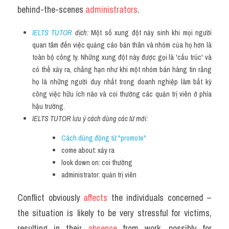
behind-the-scenes 
administrators
.
IELTS TUTOR
 dịch: 
Một số xung đột nảy sinh khi mọi người 
quan tâm đến việc quảng cáo bản thân và nhóm của họ hơn là 
toàn bộ công ty. Những xung đột này được gọi là 'cấu trúc' và 
có thể xảy ra, chẳng hạn như khi một nhóm bán hàng tin rằng 
họ là những người duy nhất trong doanh nghiệp làm bất kỳ 
công việc hữu ích nào và coi thường các quản trị viên ở phía 
hậu trường.
IELTS TUTOR lưu ý cách dùng các từ mới:
Cách dùng động từ "promote" 
come about: xảy ra
look down on: coi thường
administrator: quản trị viên
Conflict obviously 
affects 
the individuals concerned – 
the situation is likely to be very stressful for victims, 
resulting in their 
absence 
from work, possibly for 