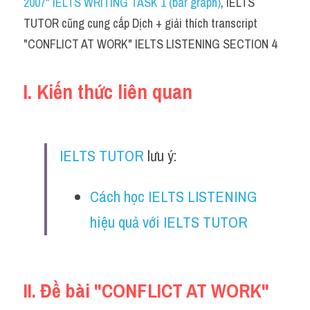
2007" IELTS WRITING TASK 1 (bar graph)
, IELTS 
Cam
TUTOR cũng cung cấp Dịch + giải thích transcript 
Series luyện nghe Tiếng Anh cùng IELTS T
"CONFLICT AT WORK" IELTS LISTENING SECTION 4
Health and Medicine
I. Kiến thức liên quan
Environment
Technology
IELTS TUTOR
 lưu ý:
Advice
Cách học IELTS LISTENING 
IELTS Advice
hiệu quả với IELTS TUTOR 
Listening
Speaking
II. 
Đề bài 
"CONFLICT AT WORK" 
Writing