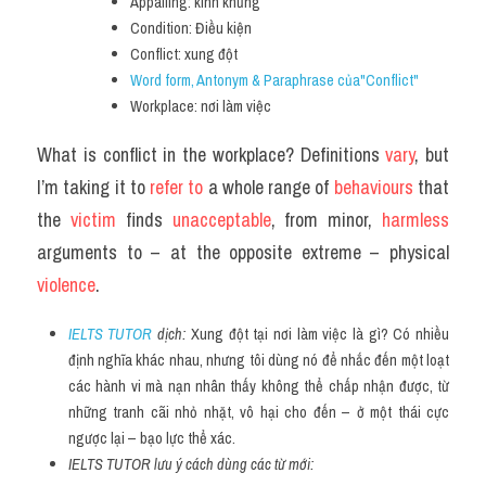
Appalling: kinh khủng
Condition: Điều kiện
Conflict: xung đột
Word form, Antonym & Paraphrase của"Conflict"
Workplace: nơi làm việc
What is conflict in the workplace? Definitions 
vary
, but 
I’m taking it to
 refer to 
a whole range of 
behaviours 
that 
the 
victim 
finds 
unacceptable
, from minor, 
harmless 
arguments to – at the opposite extreme – physical 
violence
.
IELTS TUTOR
 dịch: 
Xung đột tại nơi làm việc là gì? Có nhiều 
định nghĩa khác nhau, nhưng tôi dùng nó để nhắc đến một loạt 
các hành vi mà nạn nhân thấy không thể chấp nhận được, từ 
những tranh cãi nhỏ nhặt, vô hại cho đến – ở một thái cực 
ngược lại – bạo lực thể xác.
IELTS TUTOR lưu ý cách dùng các từ mới: