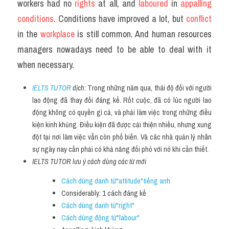
workers had no 
rights 
at all, and 
laboured 
in 
appalling 
conditions
. Conditions have improved a lot, but 
conflict 
in the 
workplace 
is still common. And human resources 
managers nowadays need to be able to deal with it 
when necessary.
IELTS TUTOR
 dịch: 
Trong những năm qua, thái độ đối với người 
lao động đã thay đổi đáng kể. Rốt cuộc, đã có lúc người lao 
động không có quyền gì cả, và phải làm việc trong những điều 
kiện kinh khủng. Điều kiện đã được cải thiện nhiều, nhưng xung 
đột tại nơi làm việc vẫn còn phổ biến. Và các nhà quản lý nhân 
sự ngày nay cần phải có khả năng đối phó với nó khi cần thiết.
IELTS TUTOR lưu ý cách dùng các từ mới
Cách dùng danh từ"attitude"tiếng anh
Considerably: 1 cách đáng kể
Cách dùng danh từ"right"
Cách dùng động từ"labour"