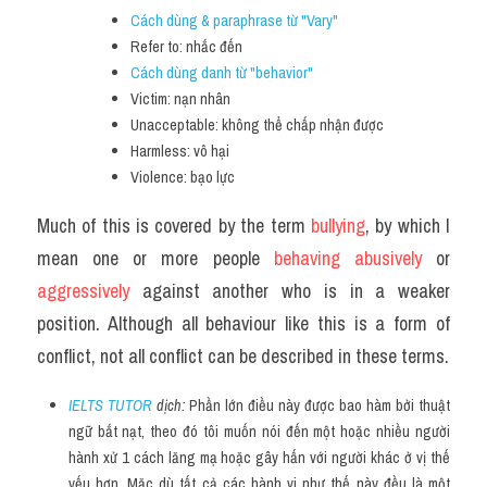
Cách dùng & paraphrase từ "Vary" 
Refer to: nhắc đến
Cách dùng danh từ "behavior"
Victim: nạn nhân
Unacceptable: không thể chấp nhận được
Harmless: vô hại
Violence: bạo lực
Much of this is covered by the term 
bullying
, by which I 
mean one or more people 
behaving abusively 
or 
aggressively 
against another who is in a weaker 
position. Although all behaviour like this is a form of 
conflict, not all conflict can be described in these terms.
IELTS TUTOR
 dịch: 
Phần lớn điều này được bao hàm bởi thuật 
ngữ bắt nạt, theo đó tôi muốn nói đến một hoặc nhiều người 
hành xử 1 cách lăng mạ hoặc gây hấn với người khác ở vị thế 
yếu hơn. Mặc dù tất cả các hành vi như thế này đều là một 