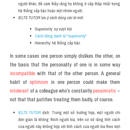
người khác, để cảm thấy rằng họ không ở cấp thấp nhất trong 
hệ thống cấp bậc hoặc một nhóm người.
IELTS TUTOR lưu ý cách dùng các từ mới:
Superiority: sự vượt trội
Cách dùng danh từ "superiority" 
Hierarchy: hệ thống cấp bậc
In some cases one person simply dislikes the other, on 
the basis that the personality of one is in some way 
incompatible 
with that of the other person. A general 
habit of 
optimism 
in one person could make them 
intolerant 
of a colleague who’s constantly 
pessimistic 
– 
not that that justifies treating them badly, of course.
IELTS TUTOR
 dịch: 
Trong một số trường hợp, một người chỉ 
đơn giản là không thích người kia, trên cơ sở rằng tính cách 
của người này không hợp với tính cách của người kia theo một 