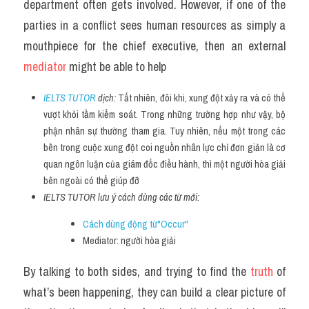
department often gets involved. However, if one of the 
parties in a conflict sees human resources as simply a 
mouthpiece for the chief executive, then an external 
mediator 
might be able to help
IELTS TUTOR
 dịch: 
Tất nhiên, đôi khi, xung đột xảy ra và có thể 
vượt khỏi tầm kiểm soát. Trong những trường hợp như vậy, bộ 
phận nhân sự thường tham gia. Tuy nhiên, nếu một trong các 
bên trong cuộc xung đột coi nguồn nhân lực chỉ đơn giản là cơ 
quan ngôn luận của giám đốc điều hành, thì một người hòa giải 
bên ngoài có thể giúp đỡ
IELTS TUTOR lưu ý cách dùng các từ mới:
Cách dùng động từ"Occur"
Mediator: người hòa giải
By talking to both sides, and trying to find the 
truth 
of 
what’s been happening, they can build a clear picture of 