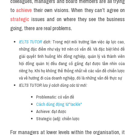
colleagues, managers and board members are all trying 
to 
achieve 
their own visions. When they can’t agree on 
strategic 
issues and on where they see the business 
going, there are real problems.
IELTS TUTOR
 dịch: 
Trong một môi trường làm việc áp lực cao, 
những đặc điểm như vậy trở nên có vấn đề. Và đặc biệt khó để 
giải quyết tình huống khi đồng nghiệp, quản lý và thành viên 
hội đồng quản trị đều đang cố gắng đạt được tầm nhìn của 
riêng họ. Khi họ không thể thống nhất về các vấn đề chiến lược 
và về hướng đi của doanh nghiệp, đó là những vấn đề thực sự
IELTS TUTOR lưu ý cách dùng các từ mới:
Problematic: có vấn đề
Cách dùng động từ"tackle"
Achieve: đạt được
Strategic (adj): chiến lược
For managers at lower levels within the organisation, it 