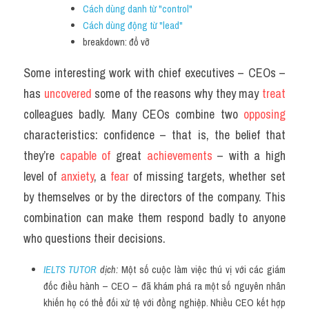
Cách dùng danh từ "control"
Cách dùng động từ "lead"
breakdown: đổ vỡ
Some interesting work with chief executives – CEOs – 
has 
uncovered 
some of the reasons why they may 
treat 
colleagues badly. Many CEOs combine two 
opposing 
characteristics: confidence – that is, the belief that 
they’re
 capable of 
great 
achievements 
– with a high 
level of 
anxiety
, a 
fear 
of missing targets, whether set 
by themselves or by the directors of the company. This 
combination can make them respond badly to anyone 
who questions their decisions.
IELTS TUTOR
 dịch: 
Một số cuộc làm việc thú vị với các giám 
đốc điều hành – CEO – đã khám phá ra một số nguyên nhân 
khiến họ có thể đối xử tệ với đồng nghiệp. Nhiều CEO kết hợp 