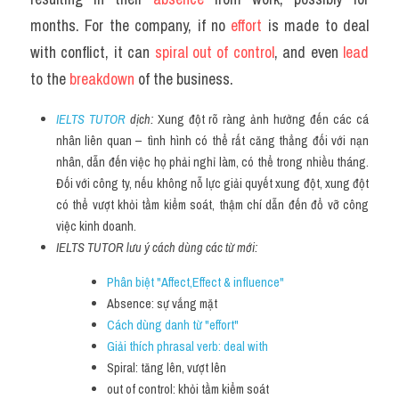
months. For the company, if no 
effort 
is made to deal 
with conflict, it can 
spiral out of control
, and even 
lead 
to the 
breakdown 
of the business.
IELTS TUTOR
 dịch: 
Xung đột rõ ràng ảnh hưởng đến các cá 
nhân liên quan – tình hình có thể rất căng thẳng đối với nạn 
nhân, dẫn đến việc họ phải nghỉ làm, có thể trong nhiều tháng. 
Đối với công ty, nếu không nỗ lực giải quyết xung đột, xung đột 
có thể vượt khỏi tầm kiểm soát, thậm chí dẫn đến đổ vỡ công 
việc kinh doanh.
IELTS TUTOR lưu ý cách dùng các từ mới:
Phân biệt "Affect,Effect & influence" 
Absence: sự vắng mặt
Cách dùng danh từ "effort"
Giải thích phrasal verb: deal with
Spiral: tăng lên, vượt lên
out of control: khỏi tầm kiểm soát