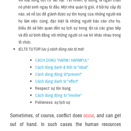
nó phát sinh ngay từ đầu. Một nhà quản lý giỏi, ở bất kỳ cấp độ 
nào, sẽ nỗ lực để giành được sự tôn trọng của những người mà 
họ làm việc cùng, đặc biệt là những người báo cáo cho họ. 
Điều đó sẽ liên quan đến sự lịch sự trong tất cả các giao tiếp 
và đối xử bình đẳng với những người có vai trò khác nhau trong 
tổ chức.
IELTS TUTOR lưu ý cách dùng các từ mới:
CÁCH DÙNG "HARM / HARMFUL"
Cách dùng danh & tính từ "ideal"
Cách dùng động từ"prevent"
Cách dùng danh từ "effort" 
Respect: sự tôn trọng
Cách dùng động từ "involve"
Politeness: sự lịch sự
Sometimes, of course, conflict does 
occur
, and can get 
out of hand. In such cases the human resources 