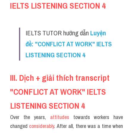
IELTS LISTENING SECTION 4
Reading
Đề thi thật IELTS
IELTS TUTOR hướng dẫn
Luyện 
Vocabulary
đề: "CONFLICT AT WORK" IELTS 
Education
LISTENING SECTION 4
Business
III. Dịch + giải thích transcript 
"CONFLICT AT WORK" IELTS 
LISTENING SECTION 4
Over the years, 
attitudes 
towards workers have 
changed 
considerably
. After all, there was a time when 