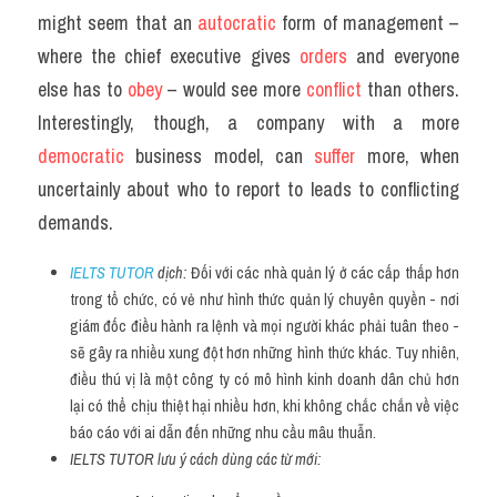
might seem that an 
autocratic 
form of management – 
where the chief executive gives 
orders 
and everyone 
else has to 
obey 
– would see more 
conflict 
than others. 
Interestingly, though, a company with a more 
democratic 
business model, can 
suffer 
more, when 
uncertainly about who to report to leads to conflicting 
demands.
IELTS TUTOR
 dịch: 
Đối với các nhà quản lý ở các cấp thấp hơn 
trong tổ chức, có vẻ như hình thức quản lý chuyên quyền - nơi 
giám đốc điều hành ra lệnh và mọi người khác phải tuân theo - 
sẽ gây ra nhiều xung đột hơn những hình thức khác. Tuy nhiên, 
điều thú vị là một công ty có mô hình kinh doanh dân chủ hơn 
lại có thể chịu thiệt hại nhiều hơn, khi không chắc chắn về việc 
báo cáo với ai dẫn đến những nhu cầu mâu thuẫn.
IELTS TUTOR lưu ý cách dùng các từ mới: