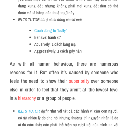
dạng xung đột, nhưng không phải mọi xung đột đều có thể 
được mô tả bằng các thuật ngữ này.
IELTS TUTOR lưu ý cách dùng các từ mới:
Cách dùng từ "bully" 
Behave: hành xử
Abusively: 1 cách lăng mạ
Aggressively: 1 cách gây hấn
As with all human behaviour, there are numerous 
reasons for it. But often it’s caused by someone who 
feels the need to show their 
superiority 
over someone 
else, in order to feel that they aren’t at the lowest level 
in a 
hierarchy 
or a group of people.
IELTS TUTOR
 dịch: 
Như với tất cả các hành vi của con người, 
có rất nhiều lý do cho nó. Nhưng thường thì nguyên nhân là do 
ai đó cảm thấy cần phải thể hiện sự vượt trội của mình so với 