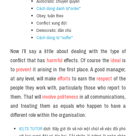
Autocratic: chuyển quyền
Cách dùng danh từ"order"
Obey: tuân theo
Conflict: xung đột
Democratic: dân chủ
Cách dùng từ "suffer"
Now I’ll say a little about dealing with the type of 
conflict that has 
harmful 
effects. Of course the 
ideal 
is 
to 
prevent 
it arising in the first place. A good manager, 
at any level, will make 
efforts 
to earn the 
respect 
of the 
people they work with, particularly those who report to 
them. That will 
involve politeness 
in all communications, 
and treating them as equals who happen to have a 
different role within the organisation.
IELTS TUTOR
 dịch: 
Bây giờ tôi sẽ nói một chút về việc đối phó 
với loại xung đột có tác hại. Tất nhiên, lý tưởng là ngăn chặn 