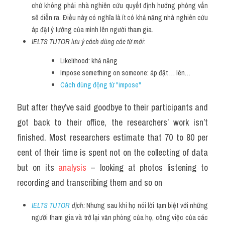
chứ không phải nhà nghiên cứu quyết định hướng phỏng vấn 
sẽ diễn ra. Điều này có nghĩa là ít có khả năng nhà nghiên cứu 
áp đặt ý tưởng của mình lên người tham gia.
IELTS TUTOR lưu ý cách dùng các từ mới:
Likelihood: khả năng
Impose something on someone: áp đặt … lên…
Cách dùng động từ "impose"
But after they’ve said goodbye to their participants and 
got back to their office, the researchers’ work isn’t 
finished. Most researchers estimate that 70 to 80 per 
cent of their time is spent not on the collecting of data 
but on its 
analysis 
– looking at photos listening to 
recording and transcribing them and so on
IELTS TUTOR
 dịch: 
Nhưng sau khi họ nói lời tạm biệt với những 
người tham gia và trở lại văn phòng của họ, công việc của các 