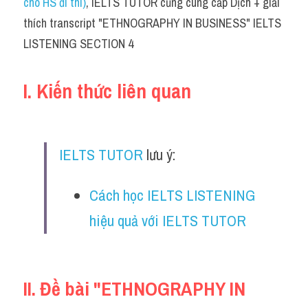
cho HS đi thi)
, IELTS TUTOR cũng cung cấp Dịch + giải 
Cam
thích transcript "ETHNOGRAPHY IN BUSINESS" IELTS 
Series luyện nghe Tiếng Anh cùng IELTS T
LISTENING SECTION 4
Health and Medicine
I. Kiến thức liên quan
Environment
Technology
IELTS TUTOR
 lưu ý:
Advice
Cách học IELTS LISTENING 
IELTS Advice
hiệu quả với IELTS TUTOR 
Listening
Speaking
II. Đề bài "ETHNOGRAPHY IN 
Writing