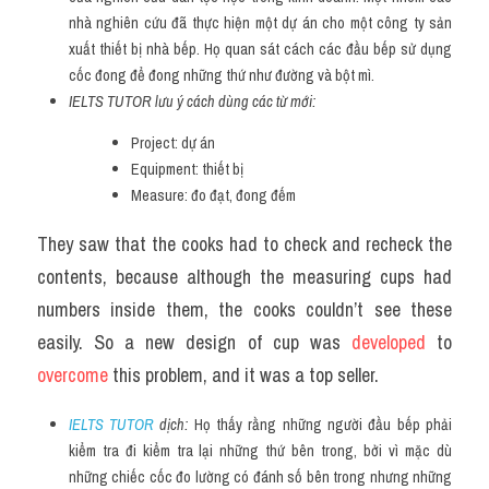
nhà nghiên cứu đã thực hiện một dự án cho một công ty sản 
xuất thiết bị nhà bếp. Họ quan sát cách các đầu bếp sử dụng 
cốc đong để đong những thứ như đường và bột mì.
IELTS TUTOR lưu ý cách dùng các từ mới:
Project: dự án
Equipment: thiết bị
Measure: đo đạt, đong đếm
They saw that the cooks had to check and recheck the 
contents, because although the measuring cups had 
numbers inside them, the cooks couldn’t see these 
easily. So a new design of cup was 
developed 
to 
overcome 
this problem, and it was a top seller.
IELTS TUTOR
 dịch: 
Họ thấy rằng những người đầu bếp phải 
kiểm tra đi kiểm tra lại những thứ bên trong, bởi vì mặc dù 
những chiếc cốc đo lường có đánh số bên trong nhưng những 