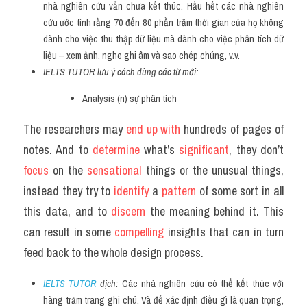
nhà nghiên cứu vẫn chưa kết thúc. Hầu hết các nhà nghiên 
cứu ước tính rằng 70 đến 80 phần trăm thời gian của họ không 
dành cho việc thu thập dữ liệu mà dành cho việc phân tích dữ 
liệu – xem ảnh, nghe ghi âm và sao chép chúng, v.v.
IELTS TUTOR lưu ý cách dùng các từ mới:
Analysis (n) sự phân tích
The researchers may 
end up with 
hundreds of pages of 
notes. And to 
determine 
what’s 
significant
, they don’t 
focus 
on the 
sensational 
things or the unusual things, 
instead they try to 
identify 
a 
pattern 
of some sort in all 
this data, and to 
discern 
the meaning behind it. This 
can result in some 
compelling 
insights that can in turn 
feed back to the whole design process.
IELTS TUTOR
 dịch: 
Các nhà nghiên cứu có thể kết thúc với 
hàng trăm trang ghi chú. Và để xác định điều gì là quan trọng, 