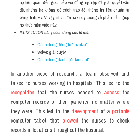
họ liên quan đến giao tiếp với đồng nghiệp để giải quyết vấn 
đề, nhưng họ không có cách trao đổi thông tin tiêu chuẩn từ 
bảng tính, v.v. Vì vậy, nhóm đã nảy ra ý tưởng về phần mềm giúp 
họ thực hiện việc này.
IELTS TUTOR lưu ý cách dùng các từ mới:
Cách dùng động từ "involve"
Solve: giải quyết
Cách dùng danh từ"standard"
In another piece of research, a team observed and 
talked to nurses working in hospitals. This led to the 
recognition 
that the nurses needed to 
access 
the 
computer records of their patients, no matter where 
they were. This led to the 
development 
of a 
portable 
computer tablet that 
allowed 
the nurses to check 
records in locations throughout the hospital.