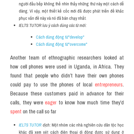
người đầu bếp không thể nhìn thấy những thứ này một cách dễ 
dàng. Vì vậy, một thiết kế cốc mới đã được phát triển để khắc 
phục vấn đề này và nó đã bán chạy nhất.
IELTS TUTOR lưu ý cách dùng các từ mới:
Cách dùng động từ"develop"
Cách dùng động từ"overcome"
Another team of ethnographic researchers looked at 
how cell phones were used in Uganda, in Africa. They 
found that people who didn’t have their own phones 
could pay to use the phones of local 
entrepreneurs
. 
Because these customers paid in advance for their 
calls, they were 
eager 
to know how much time they’d 
spent 
on the call so far
IELTS TUTOR
 dịch: 
Một nhóm các nhà nghiên cứu dân tộc học 
khác đã xem xét cách điện thoại di động được sử dụng ở 