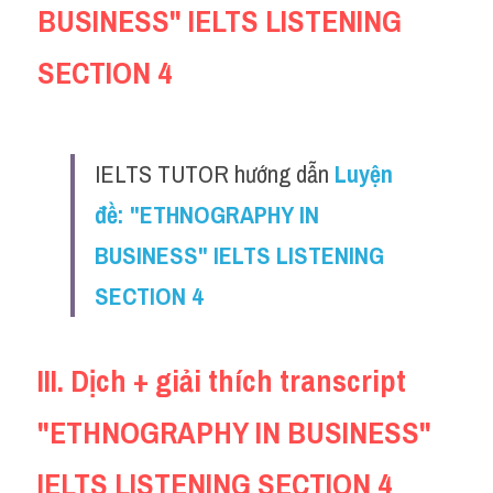
BUSINESS" IELTS LISTENING 
Reading
SECTION 4
Đề thi thật IELTS
Vocabulary
IELTS TUTOR hướng dẫn
Luyện 
Education
đề: "ETHNOGRAPHY IN 
Business
BUSINESS" IELTS LISTENING 
SECTION 4
III. Dịch + giải thích transcript 
"ETHNOGRAPHY IN BUSINESS" 
IELTS LISTENING SECTION 4