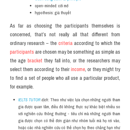
open-minded: cởi mở
hypothesis: giả thuyết
As far as choosing the participants themselves is 
concerned, that’s not really all that different from 
ordinary research – the 
criteria 
according to which the 
participants 
are chosen may be something as simple as 
the age 
bracket 
they fall into, or the researchers may 
select them according to their 
income
, or they might try 
to find a set of people who all use a particular product, 
for example.
IELTS TUTOR
 dịch: 
Theo như việc lựa chọn những người tham 
gia được quan tâm, điều đó không thực sự khác biệt nhiều so 
với nghiên cứu thông thường - tiêu chí mà những người tham 
gia được chọn có thể đơn giản như nhóm tuổi mà họ rơi vào, 
hoặc các nhà nghiên cứu có thể chọn họ theo chẳng hạn như 