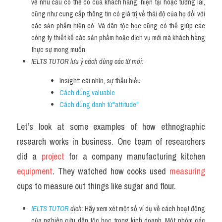
về nhu cầu có thể có của khách hàng, hiện tại hoặc tương lai, 
cũng như cung cấp thông tin có giá trị về thái độ của họ đối với 
các sản phẩm hiện có. Và dân tộc học cũng có thể giúp các 
công ty thiết kế các sản phẩm hoặc dịch vụ mới mà khách hàng 
thực sự mong muốn.
IELTS TUTOR lưu ý cách dùng các từ mới:
Insight: cái nhìn, sự thấu hiểu
Cách dùng valuable
Cách dùng danh từ"attitude"
Let’s look at some examples of how ethnographic 
research works in business. One team of researchers 
did a 
project 
for a company manufacturing kitchen 
equipment
. They watched how cooks used 
measuring 
cups to measure out things like sugar and flour.
IELTS TUTOR
 dịch: 
Hãy xem xét một số ví dụ về cách hoạt động 
của nghiên cứu dân tộc học trong kinh doanh. Một nhóm các 