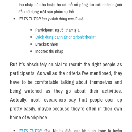
thu nhập của họ hoặc họ có thể cố gắng tìm một nhóm người 
đều sử dụng một sản phẩm cụ thể.
IELTS TUTOR lưu ý cách dùng các từ mới:
Participant: người tham gia
Cách dùng danh từ"criterion/criteria"
Bracket: nhóm
Income: thu nhập
But it’s absolutely crucial to recruit the right people as 
participants. As well as the criteria I’ve mentioned, they 
have to be comfortable talking about themselves and 
being watched as they go about their activities. 
Actually, most researchers say that people open up 
pretty easily, maybe because they’re often in their own 
home of workplace.
IELTS TUTOR
 dịch: 
Nhưng điều cực kỳ quan trọng là tuyển 