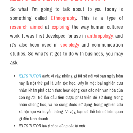
So what I’m going to talk about to you today is 
something called 
Ethnography
. This is a type of 
research aimed 
at 
exploring 
the way human cultures 
work. It was first developed for use in 
anthropology
, and 
it’s also been used in 
sociology 
and communication 
studies. So what’s it got to do with business, you may 
ask.
IELTS TUTOR
 dịch: 
Vì vậy, những gì tôi sẽ nói với bạn ngày hôm 
nay là một thứ gọi là Dân tộc học. Đây là một loại nghiên cứu 
nhằm khám phá cách thức hoạt động của các nền văn hóa của 
con người. Nó lần đầu tiên được phát triển để sử dụng trong 
nhân chủng học, và nó cũng được sử dụng trong nghiên cứu 
xã hội học và truyền thông. Vì vậy, bạn có thể hỏi nó liên quan 
gì đến kinh doanh.
IELTS TUTOR lưu ý cách dùng các từ mới: