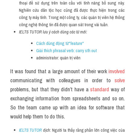
thoại để sử dụng trên toàn cầu với tính năng bổ sung này. 
Nghiên cứu dân tộc học cũng đã được thực hiện trong các 
công ty máy tính. Trong một công ty, các quản trị viên hệ thống 
công nghệ thông tin đã được quan sát trong vài tuần.
IELTS TUTOR lưu ý cách dùng các từ mới:
Cách dùng động từ"feature"
Giải thích phrasal verb: carry sth out
administrator: quản trị viên
It was found that a large amount of their work 
involved 
communicating with colleagues in order to 
solve
problems, but that they didn’t have a 
standard 
way of 
exchanging information from spreadsheets and so on. 
So the team came up with an idea for software that 
would help them to do this.
IELTS TUTOR
 dịch: 
Người ta thấy rằng phần lớn công việc của 