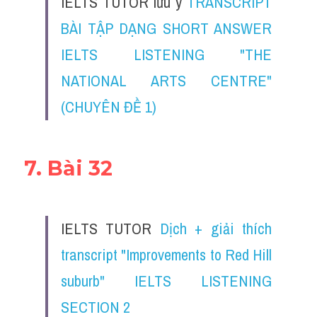
IELTS TUTOR lưu ý 
TRANSCRIPT 
BÀI TẬP DẠNG SHORT ANSWER 
IELTS LISTENING "THE 
NATIONAL ARTS CENTRE" 
(CHUYÊN ĐỀ 1)
7. Bài 32
IELTS TUTOR 
Dịch + giải thích 
transcript "Improvements to Red Hill 
suburb" IELTS LISTENING 
SECTION 2