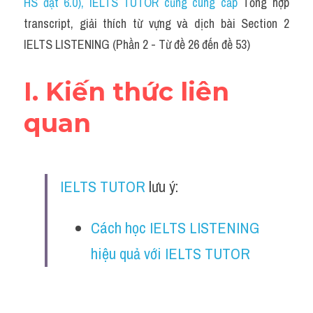
HS đạt 6.0)
, IELTS TUTOR cũng cung cấp
 Tổng hợp 
Cam
transcript, giải thích từ vựng và dịch bài Section 2 
Series luyện nghe Tiếng Anh cùng IELTS T
IELTS LISTENING (Phần 2 - Từ đề 26 đến đề 53)
Health and Medicine
I. Kiến thức liên 
Environment
quan
Technology
Advice
IELTS TUTOR
 lưu ý:
IELTS Advice
Cách học IELTS LISTENING 
Listening
hiệu quả với IELTS TUTOR
Speaking
Writing