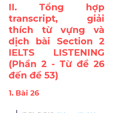
II. Tổng hợp 
Reading
transcript, giải 
Đề thi thật IELTS
thích từ vựng và 
Vocabulary
dịch bài Section 2 
Education
IELTS LISTENING 
Business
(Phần 2 - Từ đề 26 
đến đề 53)
1. Bài 26