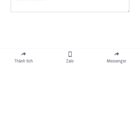
Submit
Cancel
Thành tích
Zalo
Messenger
Cookie Use
We use cookies to improve browsing experience, security, and data collection. By
accepting, you agree to the use of cookies for advertising and analytics. You can change