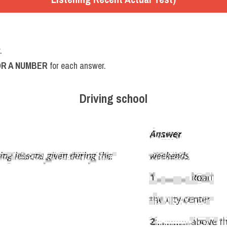
.
R A NUMBER
 for each answer.
Driving school