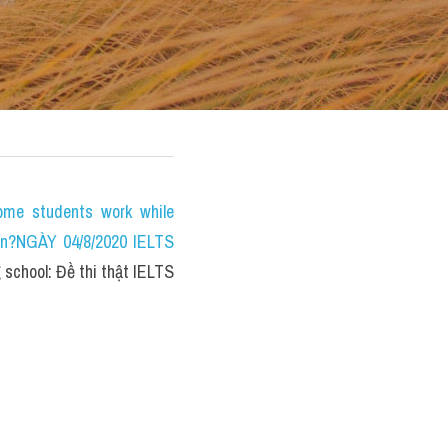
e students work while 
on?NGÀY 04/8/2020 IELTS 
school: Đề thi thật IELTS 