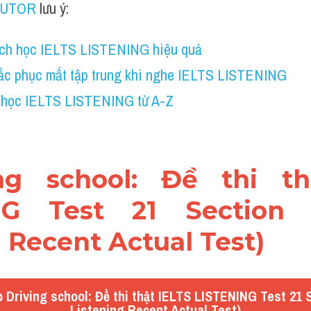
TUTOR
 lưu ý:
ch học IELTS LISTENING hiệu quả
ắc phục mất tập trung khi nghe IELTS LISTENING
 học IELTS LISTENING từ A-Z
ing school: Đề thi th
NG Test 21 Section 1
 Recent Actual Test)
 Driving school: Đề thi thật IELTS LISTENING Test 21 S
Listening Recent Actual Test)