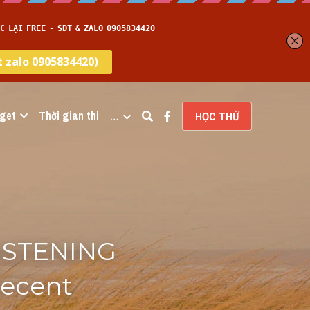
get
Thời gian thi
…
HỌC THỬ
LISTENING 
Recent 