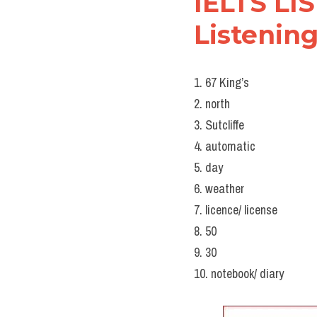
IELTS LIS
Listening
1. 67 King’s
2. north
3. Sutcliffe
4. automatic
5. day
6. weather
7. licence/ license
8. 50
9. 30
10. notebook/ diary