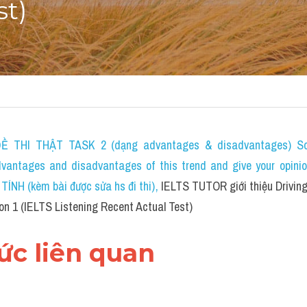
st)
 THI THẬT TASK 2 (dạng advantages & disadvantages) Som
dvantages and disadvantages of this trend and give your opini
H (kèm bài được sửa hs đi thi)
, 
IELTS TUTOR giới thiệu Driving 
n 1 (IELTS Listening Recent Actual Test)
hức liên quan