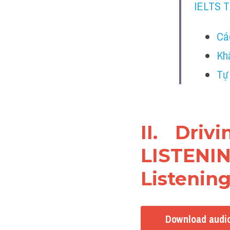
IELTS 
Cá
Kh
Tự
II. Driv
LISTENI
Listening
Download audio