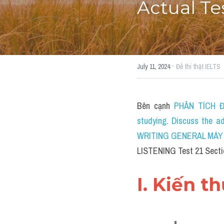
Actual Te
·
July 11, 2024
Đề thi thật IELTS
Bên cạnh 
PHÂN TÍCH ĐỀ
studying. Discuss the a
WRITING GENERAL MÁY TÍN
LISTENING Test 21 Sectio
I. Kiến t