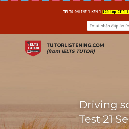
TUTORLISTENING.COM
(from 
IELTS TUTOR
)
Driving s
Test 21 Se