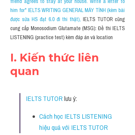
friend agrees to stay at your house. Write a letter to 
Cam
him for" IELTS WRITING GENERAL MÁY TÍNH (kèm bài 
Series luyện nghe Tiếng Anh cùng IELTS T
được sửa HS đạt 6.0 đi thi thật)
, 
IELTS TUTOR cũng 
cung cấp Monosodium Glutamate (MSG): Đề thi IELTS 
Health and Medicine
LISTENING (practice test) kèm đáp án và location
Environment
I. Kiến thức liên 
Technology
quan
Advice
IELTS Advice
IELTS TUTOR
 lưu ý:
Listening
Speaking
Cách học IELTS LISTENING 
hiệu quả với IELTS TUTOR
Writing