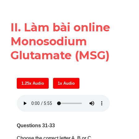
Reading
Đề thi thật IELTS
II. Làm bài online 
Vocabulary
Monosodium 
Education
Glutamate (MSG)
Business