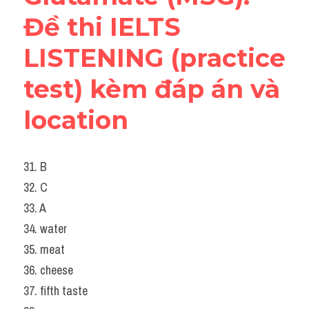
Đề thi IELTS 
LISTENING (practice 
test) kèm đáp án và 
location
31. B
32. C
33. A
34. water
35. meat
36. cheese
37. fifth taste