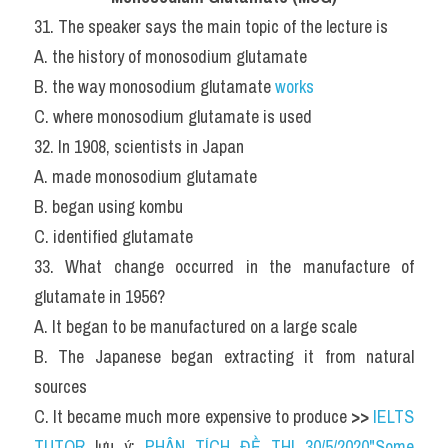
31. The speaker says the main topic of the lecture is
A. the history of monosodium glutamate
B. the way monosodium glutamate 
works
C. where monosodium glutamate is used
32. In 1908, scientists in Japan
A. made monosodium glutamate
B. began using kombu
C. identified glutamate
33. What change occurred in the manufacture of 
glutamate in 1956?
A. It began to be manufactured on a large scale
B. The Japanese began extracting it from natural 
sources
C. It became much more expensive to produce 
>> 
IELTS 
TUTOR
 lưu ý: 
PHÂN TÍCH ĐỀ THI 30/5/2020"Some 