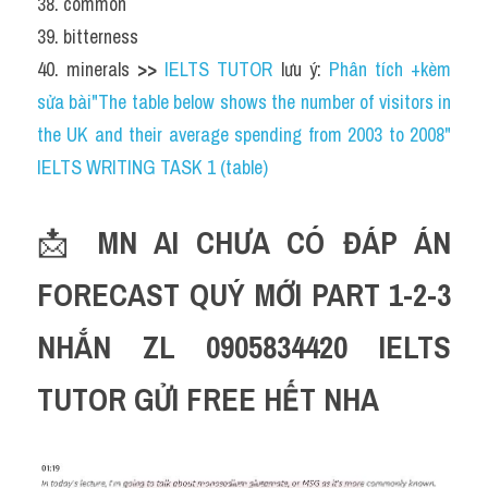
38. common
39. bitterness
40. minerals 
>> 
IELTS TUTOR
 lưu ý: 
Phân tích +kèm 
sửa bài"The table below shows the number of visitors in 
the UK and their average spending from 2003 to 2008" 
IELTS WRITING TASK 1 (table)
📩 
MN AI CHƯA CÓ ĐÁP ÁN 
FORECAST QUÝ MỚI PART 1-2-3 
NHẮN ZL 0905834420 IELTS 
TUTOR GỬI FREE HẾT NHA 