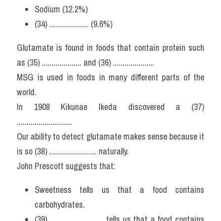
Sodium (12.2%)
(34) .................... (9.6%)
Glutamate is found in foods that contain protein such 
as (35) .................... and (36) .....................
MSG is used in foods in many different parts of the 
world.
In 1908 Kikunae Ikeda discovered a (37) 
............................
Our ability to detect glutamate makes sense because it 
is so (38) ........................ naturally.
John Prescott suggests that:
Sweetness tells us that a food contains 
carbohydrates.
(39) ........................... tells us that a food contains 