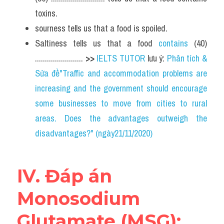
toxins.
sourness tells us that a food is spoiled.
Saltiness tells us that a food 
contains
 (40) 
........................ 
>> 
IELTS TUTOR
 lưu ý: 
Phân tích & 
Sửa đề"Traffic and accommodation problems are 
increasing and the government should encourage 
some businesses to move from cities to rural 
areas. Does the advantages outweigh the 
disadvantages?" (ngày21/11/2020)
IV. Đáp án 
Monosodium 
Glutamate (MSG): 