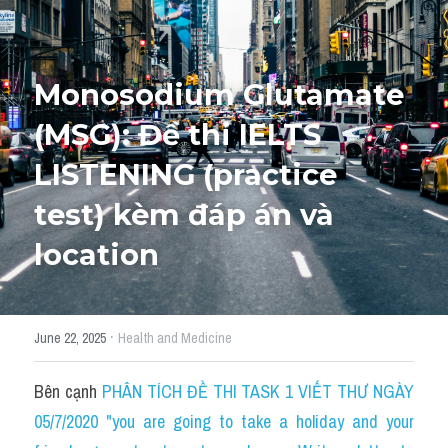
Tourism and Travelling
HỌC THỬ
Pronunciation
Monosodium Glutamate 
(MSG): Đề thi IELTS 
Section 3
LISTENING (practice 
Section 4
test) kèm đáp án và 
Section 1
location
Social issues
Section 2
·
June 22, 2025
Health and Medicine
Map
Bên cạnh 
PHÂN TÍCH ĐỀ THI TASK 1 VIẾT THƯ NGÀY 
Transcript
05/7/2020 "you are going to take a holiday and your 