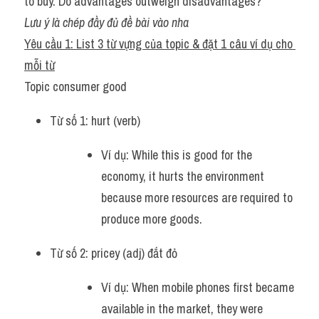
to buy. Do advantages outweigh disadvantages?
Lưu ý là chép đầy đủ đề bài vào nha
Yêu cầu 1: List 3 từ vựng của topic & đặt 1 câu ví dụ cho 
mỗi từ
Topic consumer good
Từ số 1: hurt (verb)
Ví dụ: While this is good for the 
economy, it hurts the environment 
because more resources are required to 
produce more goods. 
Từ số 2: pricey (adj) đắt đỏ 
Ví dụ: When mobile phones first became 
available in the market, they were 