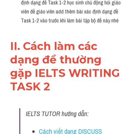
định dạng đề Task 1-2 học sinh chủ động hỏi giáo 
Reading
viên để giáo viên add thêm bài xác định dạng đề 
Đề thi thật IELTS
Task 1-2 vào trước khi làm bài tập bộ đề này nhé 
Vocabulary
II. Cách làm các 
Education
dạng đề thường 
Business
gặp IELTS WRITING 
TASK 2
IELTS TUTOR hướng dẫn:
Cách viết dạng DISCUSS 