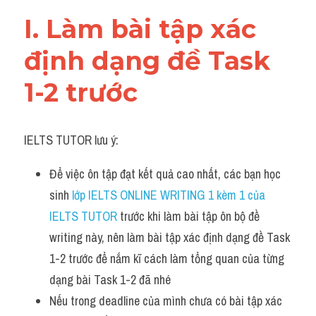
Cam
I. Làm bài tập xác 
Series luyện nghe Tiếng Anh cùng IELTS T
định dạng đề Task 
Health and Medicine
1-2 trước
Environment
Technology
IELTS TUTOR lưu ý:
Advice
Để việc ôn tập đạt kết quả cao nhất, các bạn học 
sinh 
lớp IELTS ONLINE WRITING 1 kèm 1 của 
IELTS Advice
IELTS TUTOR 
trước khi làm bài tập ôn bộ đề 
Listening
writing này, nên làm bài tập xác định dạng đề Task 
1-2 trước để nắm kĩ cách làm tổng quan của từng 
Speaking
dạng bài Task 1-2 đã nhé 
Writing
Nếu trong deadline của mình chưa có bài tập xác 