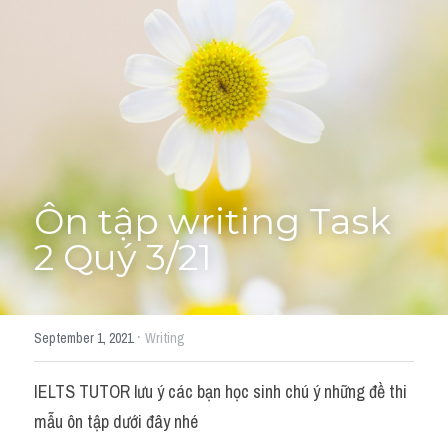
Tourism and Travelling
HỌC THỬ
Pronunciation
Section 3
Section 4
Ôn tập writing Task  
Section 1
2 Quý 3/21
Social issues
Section 2
·
September 1, 2021
Writing
Map
IELTS TUTOR lưu ý các bạn học sinh chú ý những đề thi 
Transcript
mẫu ôn tập dưới đây nhé