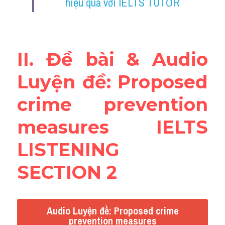
hiệu quả với IELTS TUTOR
Reading
Đề thi thật IELTS
II. Đề bài & Audio 
Vocabulary
Luyện đề: Proposed 
Education
crime prevention 
Business
measures IELTS 
LISTENING 
SECTION 2
Audio Luyện đề: Proposed crime
prevention measures