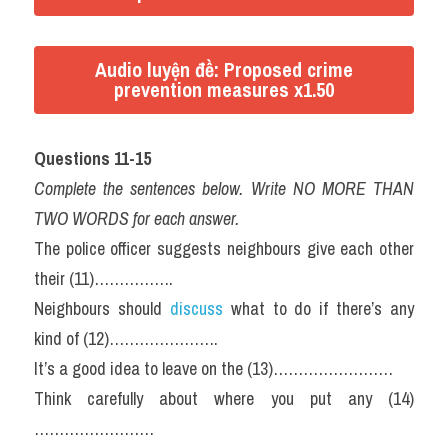
Audio luyện đề: Proposed crime
prevention measures x1.50
Questions 11-15
Complete the sentences below. Write NO MORE THAN 
TWO WORDS for each answer.
The police officer suggests neighbours give each other 
their (11)…………….
Neighbours should 
discuss
 what to do if there’s any 
kind of (12)………………….
It’s a good idea to leave on the (13)……………………
Think carefully about where you put any (14)
……………………