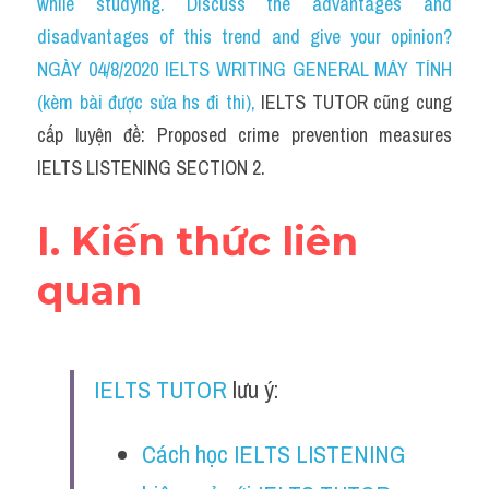
while studying. Discuss the advantages and 
Cam
disadvantages of this trend and give your opinion?
Series luyện nghe Tiếng Anh cùng IELTS T
NGÀY 04/8/2020 IELTS WRITING GENERAL MÁY TÍNH 
(kèm bài được sửa hs đi thi)
, 
IELTS TUTOR cũng cung 
Health and Medicine
cấp luyện đề: Proposed crime prevention measures 
Environment
IELTS LISTENING SECTION 2.
Technology
I. Kiến thức liên 
Advice
quan
IELTS Advice
Listening
IELTS TUTOR
 lưu ý:
Speaking
Cách học IELTS LISTENING 
Writing