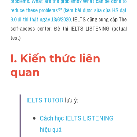
problems. What are the problems? What can be done to 
Cam
reduce these problems?" (kèm bài được sửa của HS đạt 
Series luyện nghe Tiếng Anh cùng IELTS T
6.0 đi thi thật ngày 13/6/2020
, 
IELTS cũng cung cấp The 
self-access center: Đề thi IELTS LISTENING (actual 
Health and Medicine
test)
Environment
I. Kiến thức liên 
Technology
quan
Advice
IELTS Advice
IELTS TUTOR
 lưu ý:
Listening
Speaking
Cách học IELTS LISTENING 
hiệu quả
Writing