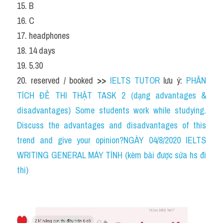
15. B
16. C
17. headphones
18. 14 days
19. 5.30
20. reserved / booked 
>> 
IELTS TUTOR
 lưu ý: 
PHÂN 
TÍCH ĐỀ THI THẬT TASK 2 (dạng advantages & 
disadvantages) Some students work while studying. 
Discuss the advantages and disadvantages of this 
trend and give your opinion?NGÀY 04/8/2020 IELTS 
WRITING GENERAL MÁY TÍNH (kèm bài được sửa hs đi 
thi)