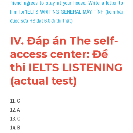
friend agrees to stay at your house. Write a letter to 
him for"IELTS WRITING GENERAL MÁY TÍNH (kèm bài 
được sửa HS đạt 6.0 đi thi thật)
IV. Đáp án The self-
access center: Đề 
thi IELTS LISTENING 
(actual test)
11. C
12. A
13. C
14. B