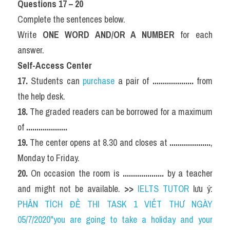
Questions 17 – 20
Complete the sentences below.
Write 
ONE WORD AND/OR A NUMBER
 for each 
answer.
Self-Access Center
17.
 Students can 
purchase 
a pair of 
....................
 from 
the help desk.
18.
 The graded readers can be borrowed for a maximum 
of 
....................
19.
 The center opens at 8.30 and closes at 
....................
, 
Monday to Friday.
20.
 On occasion the room is 
....................
 by a teacher 
and might not be available. 
>> 
IELTS TUTOR
 lưu ý: 
PHÂN TÍCH ĐỀ THI TASK 1 VIẾT THƯ NGÀY 
05/7/2020"you are going to take a holiday and your 