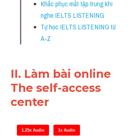
Khắc phục mất tập trung khi 
Reading
nghe IELTS LISTENING
Đề thi thật IELTS
Tự học IELTS LISTENING từ 
Vocabulary
A-Z
Education
Business
II. Làm bài online 
The self-access 
center