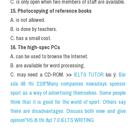
C. is only open when two members of staff are available.
15. Photocopying of reference books
A. is not allowed.
B. is done by teachers.
C. has a small cost.
16. The high-spec PCs
A. can be used to browse the Internet.
B. are available for word processing.
C. may need a CD-ROM. 
>> 
IELTS TUTOR
 lưu ý: 
Bài 
sửa đề thi 22/8"Many companies nowadays sponsor 
sport as a way of advertising themselves. Some people 
think that it is good for the world of sport. Others say 
there are disadvantages. Discuss both view and give 
opinion"HS đi thi đạt 7.0 IELTS WRITING