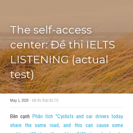
Tourism and Travelling
HỌC THỬ
Pronunciation
The self-access 
Section 3
center: Đề thi IELTS 
Section 4
LISTENING (actual 
Section 1
test)
Social issues
Section 2
·
May 1, 2025
Đề thi thật IELTS
Map
Bên cạnh 
Phân tích "Cyclists and car drivers today 
Transcript
share the same road, and this can cause some 