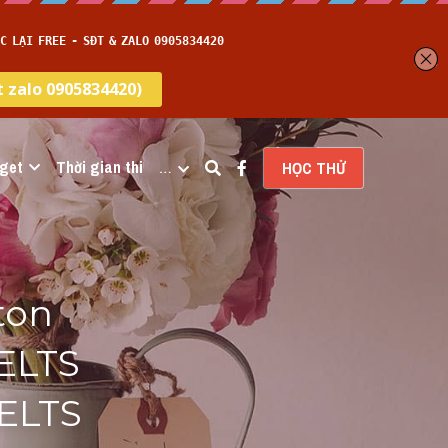
get
Thời gian thi
…
HỌC THỬ
on 
ELTS 
ELTS 