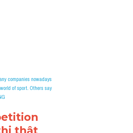
ub: Đề thi thật
ctual Test)