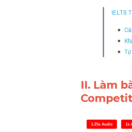
IELTS 
Cá
Kh
Tự
II. Làm b
Competit