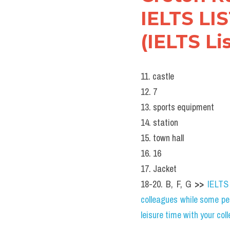
Annual Running Compet
Creton Running Sports 
Starting point: at the 11 ....
Distance: 12 ...............
Prize: 13 ............... for t
Finishing point: at the 14 ....
Registration site: at the 15 .