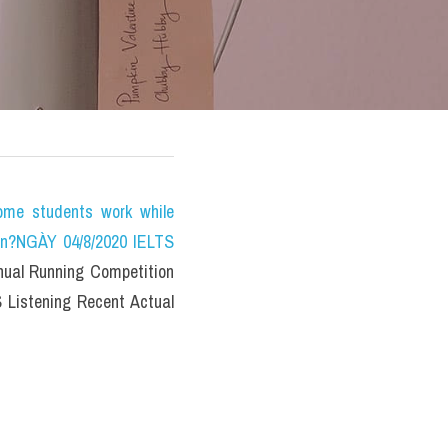
e students work while 
on?NGÀY 04/8/2020 IELTS 
ual Running Competition 
 Listening Recent Actual 