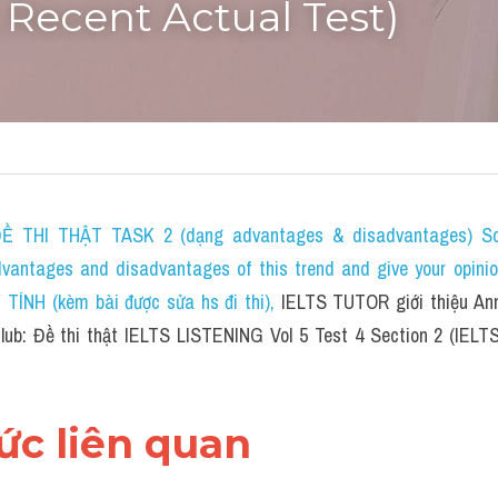
 Recent Actual Test)
 THI THẬT TASK 2 (dạng advantages & disadvantages) Som
dvantages and disadvantages of this trend and give your opini
NH (kèm bài được sửa hs đi thi)
, 
IELTS TUTOR giới thiệu Ann
ub: Đề thi thật IELTS LISTENING Vol 5 Test 4 Section 2 (IELTS
hức liên quan