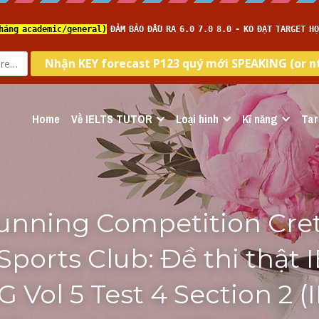
Home
Về IELTS TUTOR
Loại hình
Kĩ năng
Tar
unning Competition Cret
ports Club: Đề thi thật I
 Vol 5 Test 4 Section 2 (I