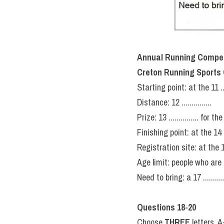
III. Ann
Running 
LISTENIN
Listening