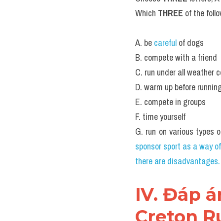
Download audio
IELTS LIST
Questions 11-17
Complete the notes below
Write 
NO MORE THAN T