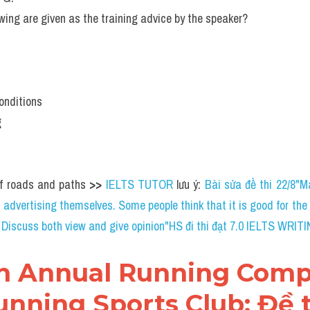
 Annual Running Competition Creton Running Sports Cl
ENING Vol 5 Test 4 Section 2 (IELTS Listening Recent A
.
WO WORDS AND/OR A NUMBER
 for each answer.