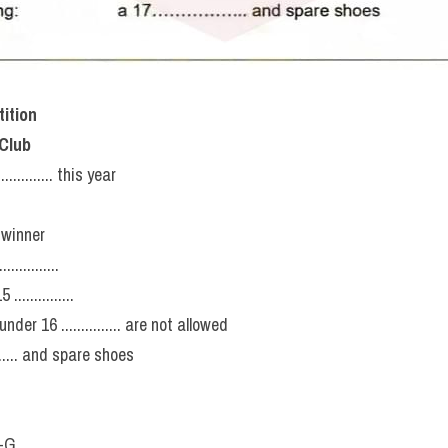
ual Running Competitio
Sports Club: Đề thi th
G Vol 5 Test 4 Section 
 Recent Actual Test)