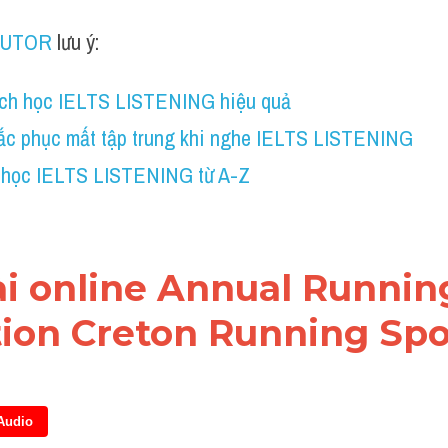
TUTOR
 lưu ý:
ch học IELTS LISTENING hiệu quả
ắc phục mất tập trung khi nghe IELTS LISTENING
 học IELTS LISTENING từ A-Z
ài online Annual Running
ion Creton Running Spo