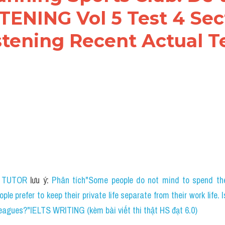
ition
Club
........... this year
he winner
...........
..............