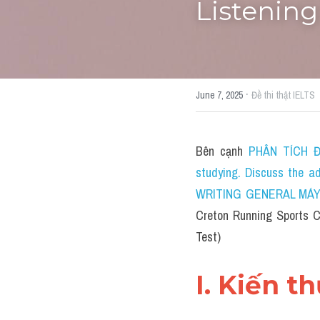
Listening
·
June 7, 2025
Đề thi thật IELTS
Bên cạnh 
PHÂN TÍCH ĐỀ
studying. Discuss the a
WRITING GENERAL MÁY TÍ
Creton Running Sports Cl
Test)
I. Kiến t