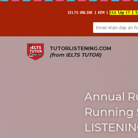
TUTORLISTENING.COM
(from 
IELTS TUTOR
)
Annual R
Running S
LISTENING