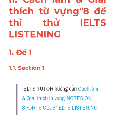
Reading
thích từ vựng"8 đề 
Đề thi thật IELTS
thi thử IELTS 
Vocabulary
LISTENING
Education
1. Đề 1
Business
1.1. Section 1
IELTS TUTOR hướng dẫn 
Cách làm 
& Giải thích từ vựng"NOTES ON 
SPORTS CLUB"IELTS LISTENING 