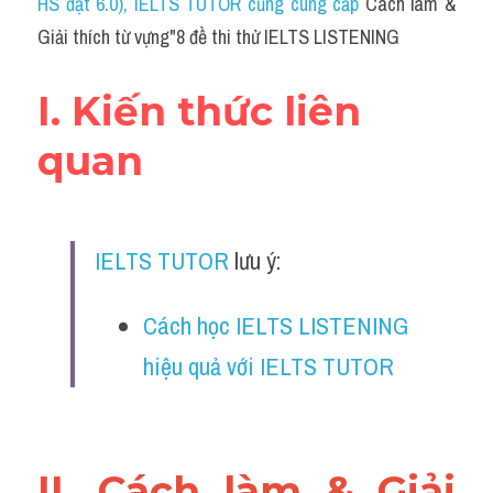
HS đạt 6.0)
, IELTS TUTOR cũng cung cấp
 Cách làm & 
Cam
Giải thích từ vựng"8 đề thi thử IELTS LISTENING
Series luyện nghe Tiếng Anh cùng IELTS T
I. Kiến thức liên 
Health and Medicine
quan
Environment
Technology
IELTS TUTOR
 lưu ý:
Advice
IELTS Advice
Cách học IELTS LISTENING 
Listening
hiệu quả với IELTS TUTOR
Speaking
Writing
II. Cách làm & Giải 