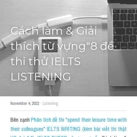
Tourism and Travelling
HỌC THỬ
Pronunciation
Cách làm & Giải 
Section 3
thích từ vựng"8 đề 
Section 4
thi thử IELTS 
Section 1
LISTENING
Social issues
Section 2
·
November 4, 2022
Listening
Map
Bên cạnh 
Phân tích đề thi "spend their leisure time with 
Transcript
their colleagues" IELTS WRITING (kèm bài viết thi thật 